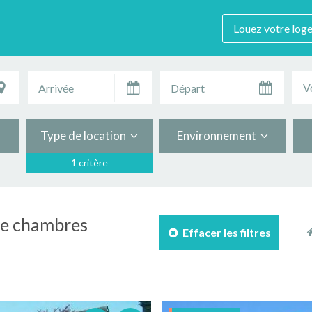
Louez votre log
V
Type de location
Environnement
1 critère
de chambres
Effacer les filtres