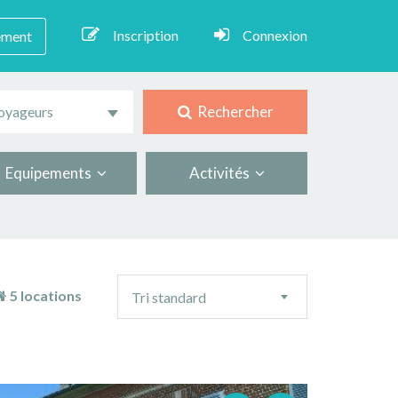
Inscription
Connexion
ement
Rechercher
oyageurs
Equipements
Activités
Ordre
5 locations
Tri standard
de
tri