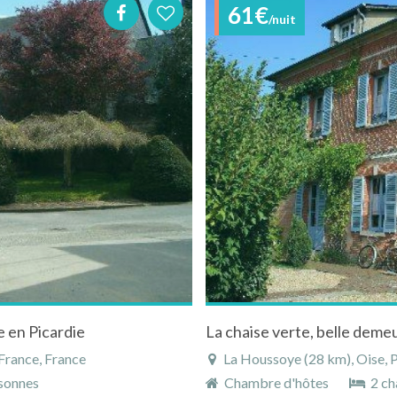
61€
/nuit
 en Picardie
France, France
La Houssoye (28 km), Oise, P
sonnes
Chambre d'hôtes
2 ch