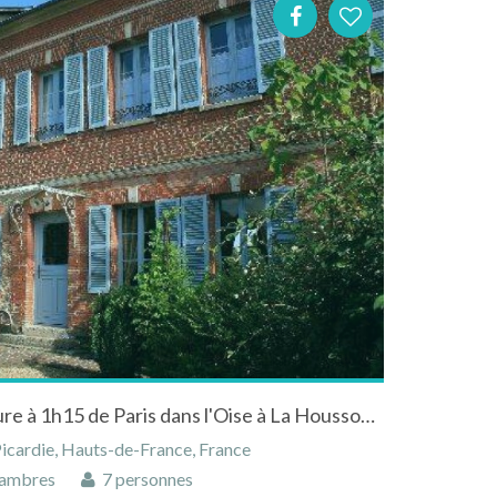
La chaise verte, belle demeure à 1h15 de Paris dans l'Oise à La Houssoye en Picardie
icardie, Hauts-de-France, France
ambres
7 personnes