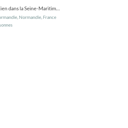
Longère traditionnelle normande à Saint-Lucien dans la Seine-Maritime en Normandie
ormandie, Normandie, France
sonnes