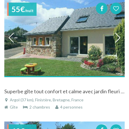
55€
/nuit
Superbe gîte tout confort et calme avec jardin fleuri - Presqu'ile de Crozon à Argol - Finistère
Argol (37 km), Finistère, Bretagne, France
Gîte
2 chambres
4 personnes