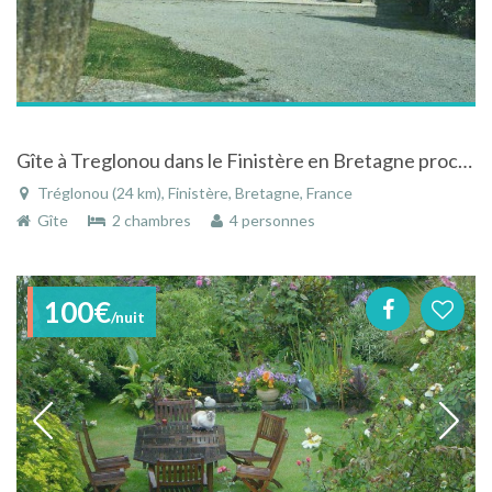
Gîte à Treglonou dans le Finistère en Bretagne proche des plages
Tréglonou (24 km), Finistère, Bretagne, France
Gîte
2 chambres
4 personnes
100€
/nuit