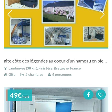
gîte côte des légendes au coeur d'un hameau en pierres , baie de Portsall en finistere,bretagne
Landunvez (38 km), Finistère, Bretagne, France
Gîte
2 chambres
6 personnes
49€
/nuit