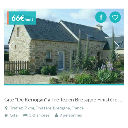
66€
/nuit
Gîte "De Keriogan" à Tréflez en Bretagne Finistère situé à 1 km de la mer calme
Tréflez (7 km), Finistère, Bretagne, France
Gîte
3 chambres
9 personnes