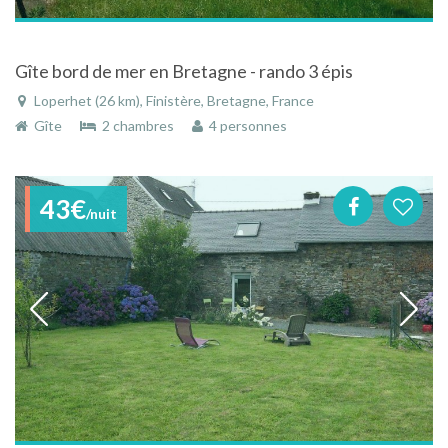
Gîte bord de mer en Bretagne - rando 3 épis
Loperhet (26 km), Finistère, Bretagne, France
Gîte
2 chambres
4 personnes
43€
/nuit