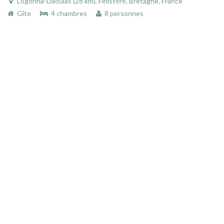
Logonna-Daoulas (28 km), Finistère, Bretagne, France
Gîte
4 chambres
8 personnes