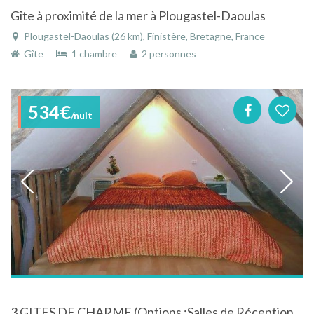
Gîte à proximité de la mer à Plougastel-Daoulas
Plougastel-Daoulas (26 km), Finistère, Bretagne, France
Gîte
1 chambre
2 personnes
534€
/nuit
3 GITES DE CHARME (Options :Salles de Réception) nichés dans un écrin de verdure à 5 km de Mer