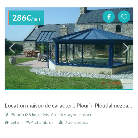
286€
/nuit
Location maison de caractere Plourin Ploudalmezeau Finistere avec piscine privée
Plourin (35 km), Finistère, Bretagne, France
Gîte
4 chambres
8 personnes