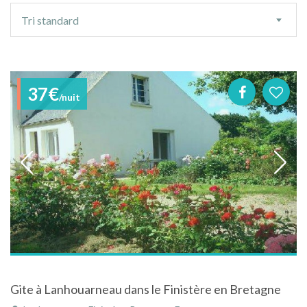
Ordre
Tri standard
de
tri
37€
/nuit
Gite à Lanhouarneau dans le Finistère en Bretagne