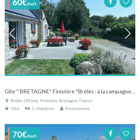
60€
/nuit
Gîte * BRETAGNE* Finistère *Brélès : à la campagne ,proche mer, 25 km de BREST
Brélès (38 km), Finistère, Bretagne, France
Gîte
2 chambres
4 personnes
70€
/nuit