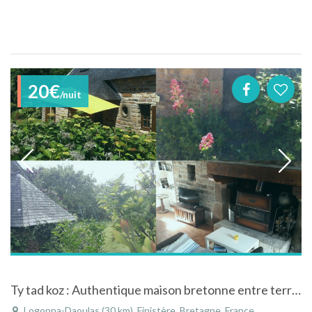
20€
/nuit
Ty tad koz : Authentique maison bretonne entre terre & mer en Finistère : randonnées, kayaks, vélos, pèche à pied, WIFI gratuit
Logonna-Daoulas (30 km), Finistère, Bretagne, France