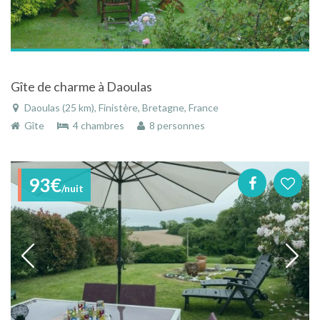
Gîte de charme à Daoulas
Daoulas (25 km), Finistère, Bretagne, France
Gîte
4 chambres
8 personnes
93€
/nuit