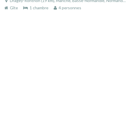
Dragey-Ronthon (19 km), Manche, Basse-Normandie, Normandie, France
Gîte
1 chambre
4 personnes