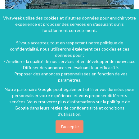
Vivaweek utilise des cookies et d'autres données pour enrichir votre
expérience et proposer des services en s'assurant qu'ils
fonctionnent correctement.
Si vous acceptez, tout en respectant notre
politique de
confidentialité
, nous utiliserons également ces cookies et ces
données pour :
- Améliorer la qualité de nos services et en développer de nouveaux.
Dans la baie du Mont saint Michel: petite maison individuelle,
- Diffuser des annonces en évaluant leur efficacité.
- Proposer des annonces personnalisées en fonction de vos
Ducey (22 km), Manche, Basse-Normandie, Normandie, France
paramètres.
Gîte
3 chambres
6 personnes
Notre partenaire Google peut également utiliser vos données pour
personnaliser votre expérience et vous proposer différents
services. Vous trouverez plus d'informations sur la politique de
Google dans leurs
règles de confidentialité et conditions
100€
/nuit
d'utilisation
.
J'accepte