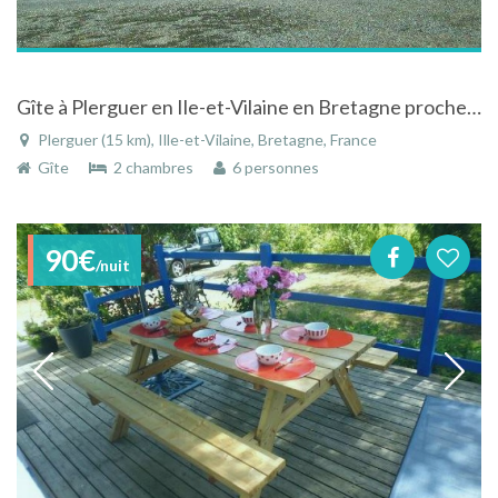
Gîte à Plerguer en Ile-et-Vilaine en Bretagne proche Saint-Malo
Plerguer (15 km), Ille-et-Vilaine, Bretagne, France
Gîte
2 chambres
6 personnes
90€
/nuit