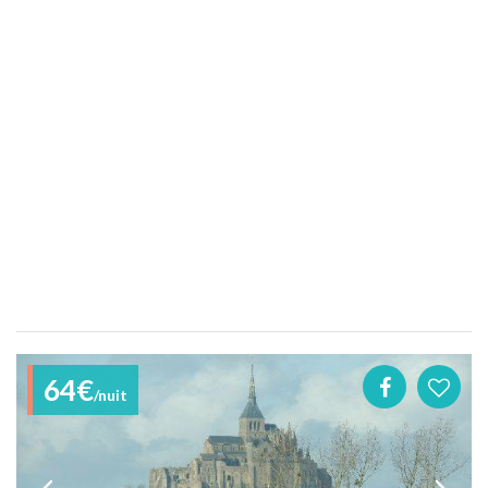
64€
/nuit