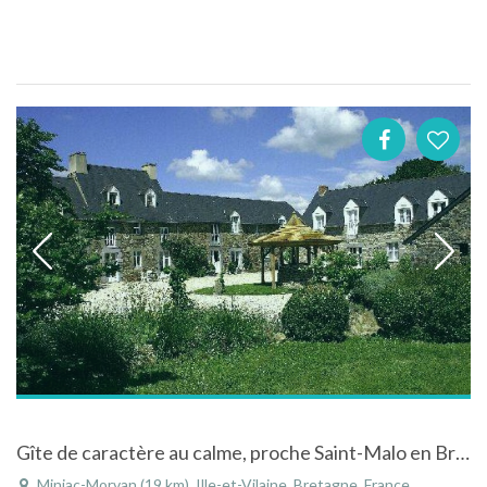
Gîte de caractère au calme, proche Saint-Malo en Bretagne, entre Mont St Michel, Dinan et Cap Fréhel
Miniac-Morvan (19 km), Ille-et-Vilaine, Bretagne, France