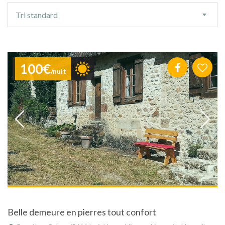
Ordre
Tri standard
de
tri
100€
/nuit
Belle demeure en pierres tout confort