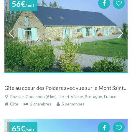
56€
/nuit
Gite au coeur des Polders avec vue sur le Mont Saint Michel depuis la fenêtre, proche de Saint Malo
Roz-sur-Couesnon (6 km), Ille-et-Vilaine, Bretagne, France
Gîte
2 chambres
5 personnes
65€
/nuit