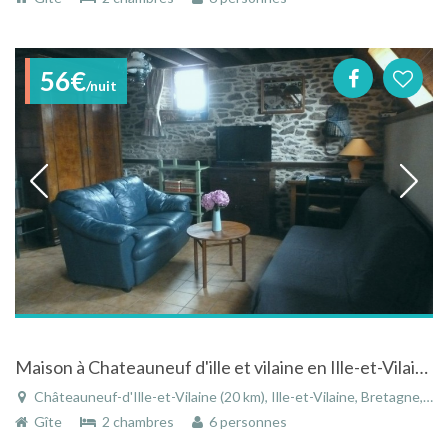
56€
/nuit
Maison à Chateauneuf d'ille et vilaine en Ille-et-Vilaine en Bretagne proche de Saint Malo
Châteauneuf-d'Ille-et-Vilaine (20 km), Ille-et-Vilaine, Bretagne, France
Gîte
2 chambres
6 personnes