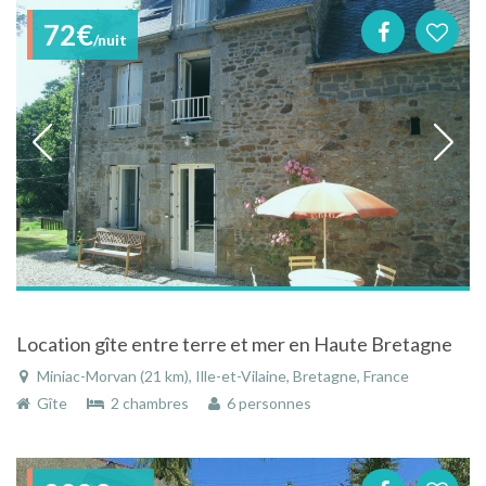
72€
/nuit
Location gîte entre terre et mer en Haute Bretagne
Miniac-Morvan (21 km), Ille-et-Vilaine, Bretagne, France
Gîte
2 chambres
6 personnes