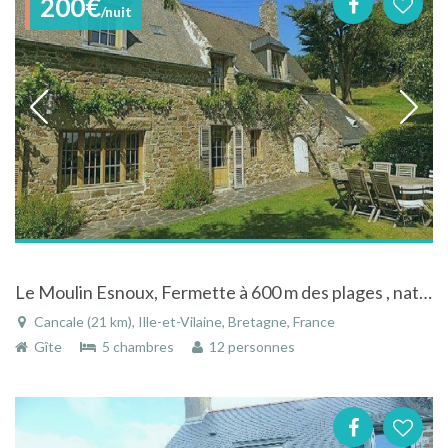
200€
/nuit
Le Moulin Esnoux, Fermette à 600 m des plages , nature et détente assurées
Cancale (21 km), Ille-et-Vilaine, Bretagne, France
Gîte
5 chambres
12 personnes