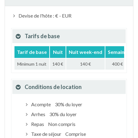
Devise de l'hôte : € - EUR
Tarifs de base
Tarif de base
Nuit
Nuit week-end
Semaine
M
Minimum 1 nuit
140 €
140 €
400 €
1 
Conditions de location
Acompte
30% du loyer
Arrhes
30% du loyer
Repas
Non compris
Taxe de séjour
Comprise