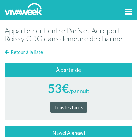
Tog
navi
Appartement entre Paris et Aéroport
Roissy CDG dans demeure de charme
Retour à la liste
À partir de
53€
/par nuit
Tous les tarifs
Nawel
Alghawi