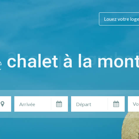
Louez votre log
e
chalet à la mon
Vo