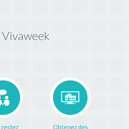
e Vivaweek
 restez
Obtenez des