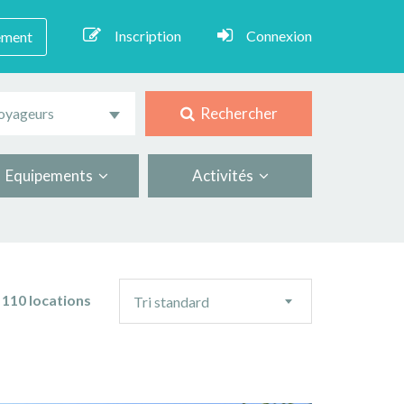
Inscription
Connexion
ement
Rechercher
oyageurs
Equipements
Activités
Ordre
110 locations
Tri standard
de
tri