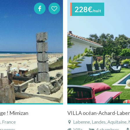
228€
/nuit
age ! Mimizan
, France
Labenne, Landes, Aquitaine, 
rsonnes
Villa
4 chambres