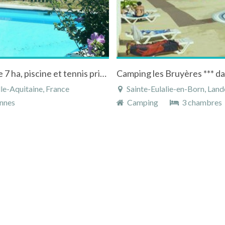
Location maison très calme dans propriété de 7 ha, piscine et tennis privés
Camping les Bruyères *** da
le-Aquitaine, France
Sainte-Eulalie-en-Born, Land
nnes
Camping
3 chambres