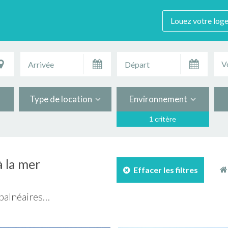
Louez votre log
V
Type de location
Environnement
1 critère
à la mer
Effacer les filtres
 balnéaires…