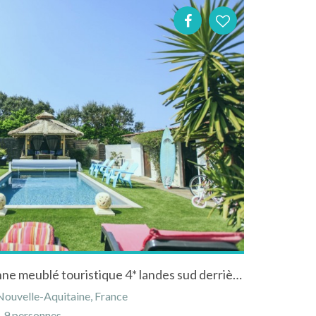
VILLA océan-Achard-Labenne meublé touristique 4* landes sud derrière la dune / SPA extérieur/PISCINE chauffée/GAZEBO 6 pers
Nouvelle-Aquitaine, France
9 personnes