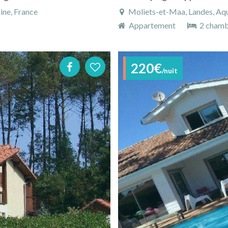
ine, France
Moliets-et-Maa, Landes, Aqui
Appartement
2 chamb
220€
/nuit