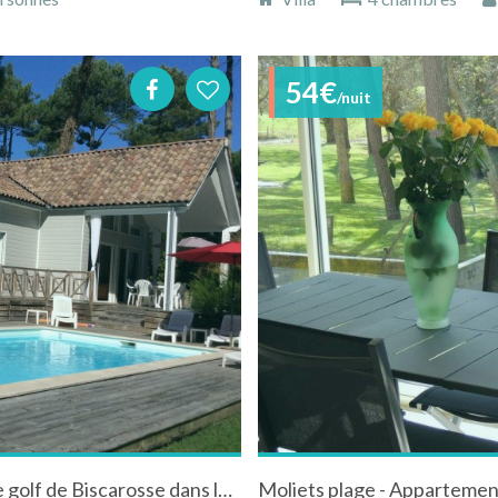
54€
/nuit
Villa avec piscine chauffée et sécurisée sur le golf de Biscarosse dans les Landes en Aquitaine