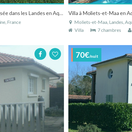
Location Villa Maison au pied d'une butte boisée dans les Landes en Aquitaine au bord de la mer
Villa à Moliets-et-Maa en Aq
ne, France
Moliets-et-Maa, Landes, Aqui
Villa
7 chambres
70€
/nuit