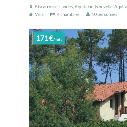
Biscarrosse, Landes, Aquitaine, Nouvelle-Aquita
Villa
4 chambres
10 personnes
171€
/nuit