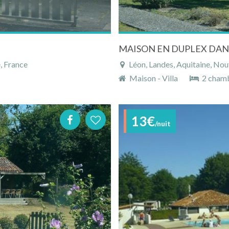
MAISON EN DUPLEX DANS
, France
Léon, Landes, Aquitaine, Nou
Maison - Villa
2 cham
13€
/nuit