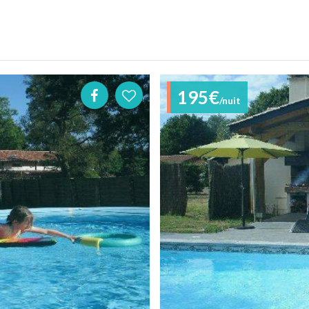
195€
/nuit