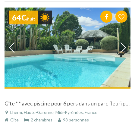
64€
/nuit
Gîte * * avec piscine pour 6 pers dans un parc fleuri près de Toulouse - Lherm
Lherm, Haute-Garonne, Midi-Pyrénées, France
Gîte
2 chambres
98 personnes