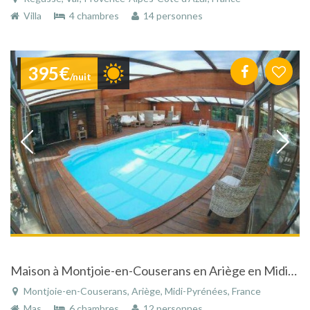
Villa
4 chambres
14 personnes
395€
/nuit
Maison à Montjoie-en-Couserans en Ariège en Midi-Pyrénées avec piscine dans un parc naturel
Montjoie-en-Couserans, Ariège, Midi-Pyrénées, France
Mas
6 chambres
12 personnes