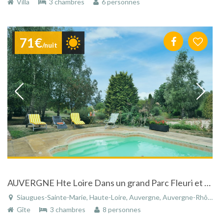
Villa
3 chambres
6 personnes
71€
/nuit
AUVERGNE Hte Loire Dans un grand Parc Fleuri et Arboré GITE DE CHARME AVEC PISCINE
Siaugues-Sainte-Marie, Haute-Loire, Auvergne, Auvergne-Rhône-Alpes, France
Gîte
3 chambres
8 personnes