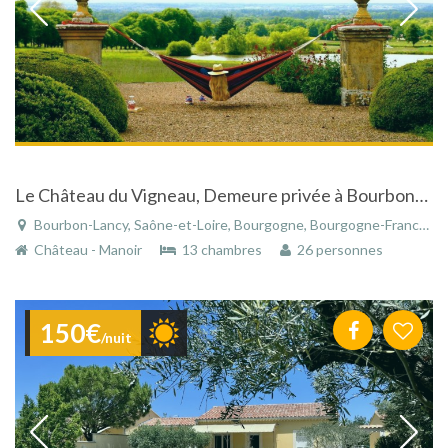
Le Château du Vigneau, Demeure privée à Bourbon-Lancy
Bourbon-Lancy, Saône-et-Loire, Bourgogne, Bourgogne-Franche-Comté, France
Château - Manoir
13 chambres
26 personnes
150€
/nuit