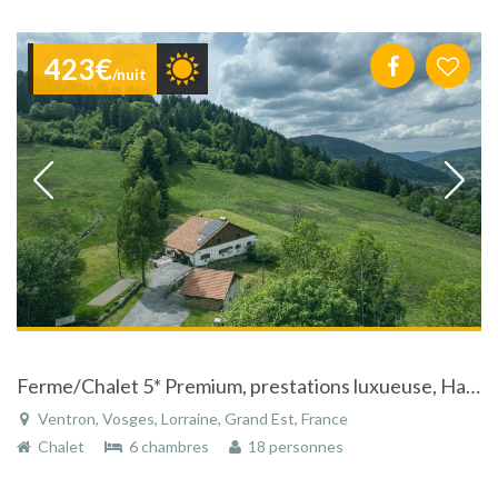
423€
/nuit
Ferme/Chalet 5* Premium, prestations luxueuse, Hautes Vosges
Ventron, Vosges, Lorraine, Grand Est, France
Chalet
6 chambres
18 personnes