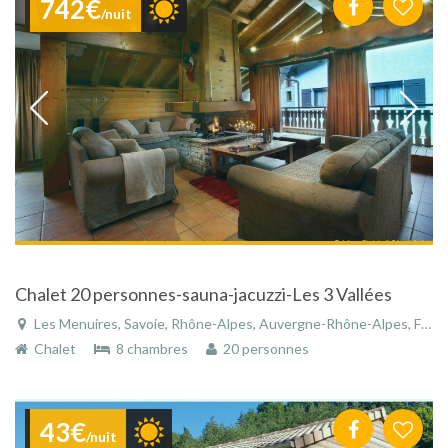
742€
/nuit
Chalet 20 personnes-sauna-jacuzzi-Les 3 Vallées
Les Menuires, Savoie, Rhône-Alpes, Auvergne-Rhône-Alpes, France
Chalet
8 chambres
20 personnes
43€
/nuit