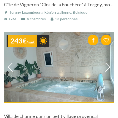
Gîte de Vigneron "Clos de la Fouchère" à Torgny, modulable pour 2à20 personnes
Torgny, Luxembourg, Région wallonne, Belgique
Gîte
4 chambres
13 personnes
243€
/nuit
Villa de charme dans un petit village provencal