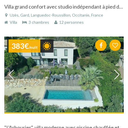
Villa grand confort avec studio indépendant à pied du centre historique d'Uzes
Uzès, Gard, Languedoc-Roussillon, Occitanie, France
Villa
3 chambres
12 personnes
383€
/nuit
"L'Arbousier", villa moderne avec piscine chauffée et vue superbe sur mer !