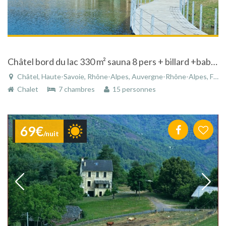
Châtel bord du lac 330 m² sauna 8 pers + billard +babyfoot
Châtel, Haute-Savoie, Rhône-Alpes, Auvergne-Rhône-Alpes, France
Chalet
7 chambres
15 personnes
69€
/nuit