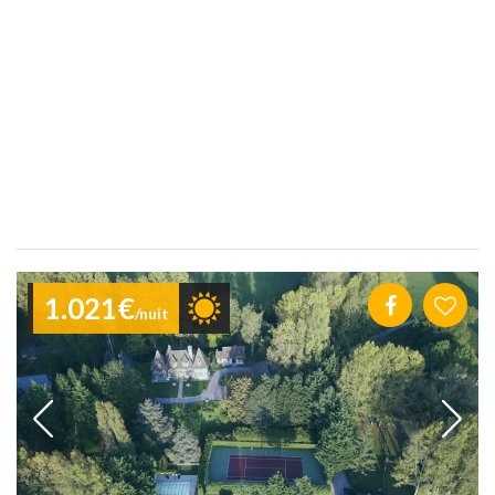
1.021€
/nuit