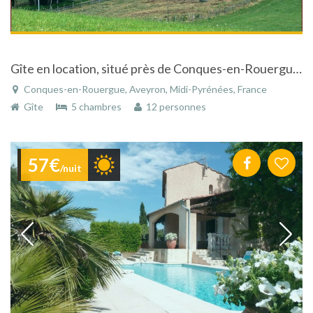
Gîte en location, situé près de Conques-en-Rouergue, en Aveyron
Conques-en-Rouergue, Aveyron, Midi-Pyrénées, France
Gîte
5 chambres
12 personnes
57€
/nuit