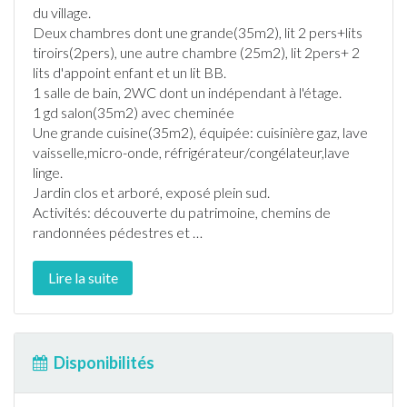
du village.
Deux chambres dont une grande(35m2), lit 2 pers+lits
tiroirs(2pers), une autre chambre (25m2), lit 2pers+ 2
lits d'appoint enfant et un lit BB.
1 salle de bain, 2WC dont un indépendant à l'étage.
1 gd salon(35m2) avec cheminée
Une grande cuisine(35m2), équipée: cuisinière gaz, lave
vaisselle,micro-onde, réfrigérateur/congélateur,lave
linge.
Jardin
clos et arboré, exposé plein sud.
Activités: découverte du patrimoine, chemins de
randonnée
s pédestres et
…
Lire la suite
Disponibilités