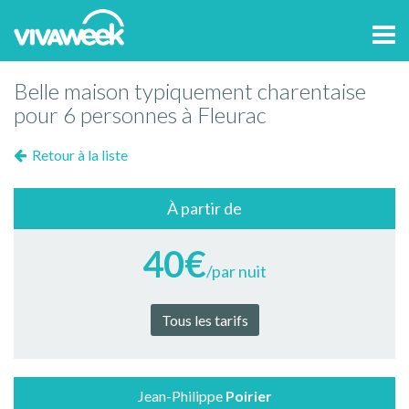
Tog
navi
Belle maison typiquement charentaise
pour 6 personnes à Fleurac
Retour à la liste
À partir de
40€
/par nuit
Tous les tarifs
Jean-Philippe
Poirier