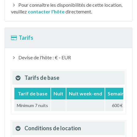
Pour connaître les disponibilités de cette location,
veuillez
contacter l'hôte
directement.
Tarifs
Devise de l'hôte : € - EUR
Tarifs de base
Tarif de base
Nuit
Nuit week-end
Semaine
M
Minimum 7 nuits
600 €
1 
Conditions de location