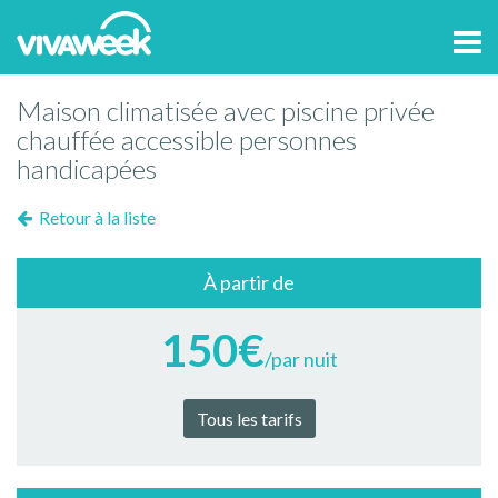
Tog
navi
Maison climatisée avec piscine privée
chauffée accessible personnes
handicapées
Retour à la liste
À partir de
150€
/par nuit
Tous les tarifs