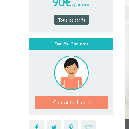
90€
/par nuit
Tous les tarifs
Danièle
Chauvot
Contacter l'hôte