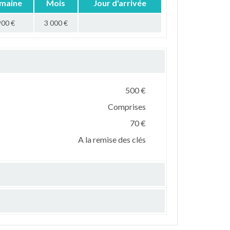
maine
Mois
Jour d'arrivée
900 €
3 000 €
500 €
Comprises
70 €
A la remise des clés