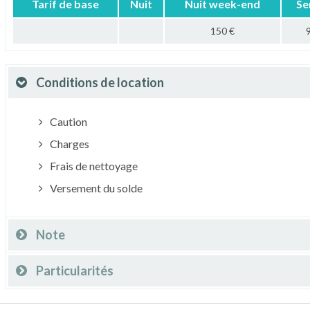
Tarif de base
Nuit
Nuit week-end
Se
150 €
Conditions de location
Caution
Charges
Frais de nettoyage
Versement du solde
Note
Particularités