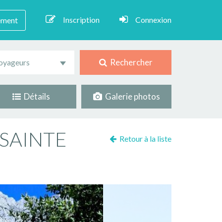
Inscription
Connexion
ement
Rechercher
oyageurs
Détails
Galerie photos
SAINTE
Retour à la liste