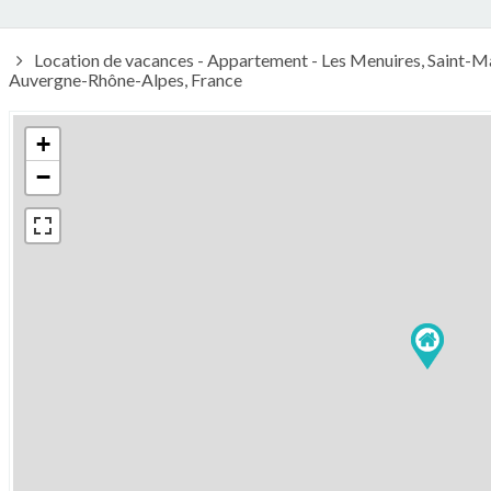
Location de vacances - Appartement - Les Menuires, Saint-Mar
Auvergne-Rhône-Alpes, France
+
−