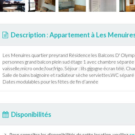
Description : Appartement à Les Menuire
Les Menuires
quartier preyrand Résidence les Balcons D' Olymp
personnes grand balcon plein sud étage 1 avec chambre séparée pl
vaisselle,micro onde,four,frigo. Séjour : lits gigogne écran télé. C
Salle de bains baignoire et radiateur sèche serviettes.WC séparé
Dates modulables pour les fêtes de fin d’année
Disponibilités
Pour connaître les disponibilités de cette location, veuillez
co