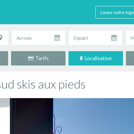
Louez votre log
V
Tarifs
Localisation
ud skis aux pieds