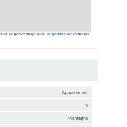
eaflet | © Openstreetmap France | ©
OpenStreetMap
contributors
Appartement
6
Montagne