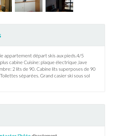
s
ie
appartement
départ
ski
s aux pieds.4/5
us cabine Cuisine: plaque électrique ,lave
hambre: 2 lits de 90. Cabine lits superposes de 90
 Toilettes séparées. Grand casier
ski
sous sol
ntacter l'hôte
directement.