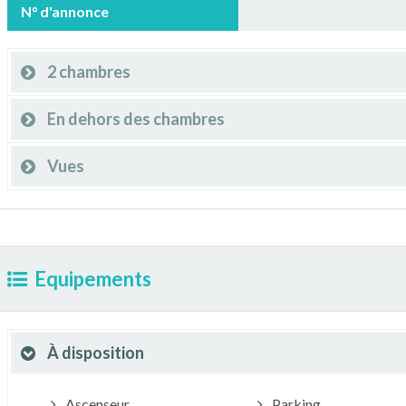
N° d'annonce
2 chambres
En dehors des chambres
Vues
Equipements
À disposition
Ascenseur
Parking