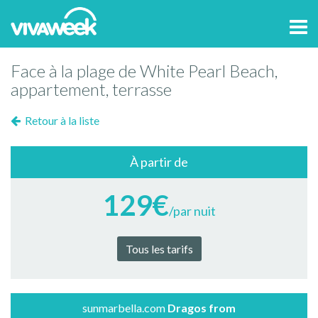
Tog
navi
Face à la plage de White Pearl Beach,
appartement, terrasse
Retour à la liste
À partir de
129€
/par nuit
Tous les tarifs
sunmarbella.com
Dragos from