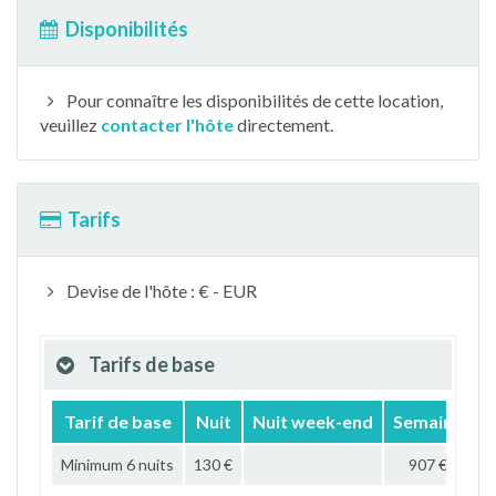
Disponibilités
Pour connaître les disponibilités de cette location,
veuillez
contacter l'hôte
directement.
Tarifs
Devise de l'hôte : € - EUR
Tarifs de base
Tarif de base
Nuit
Nuit week-end
Semaine
M
Minimum 6 nuits
130 €
907 €