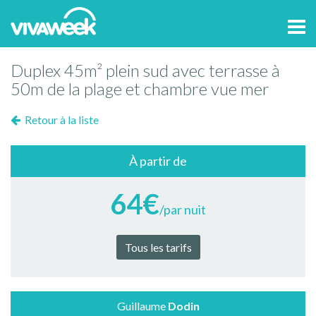
Tog
navi
Duplex 45m² plein sud avec terrasse à
50m de la plage et chambre vue mer
Retour à la liste
À partir de
64€
/par nuit
Tous les tarifs
Guillaume
Dodin