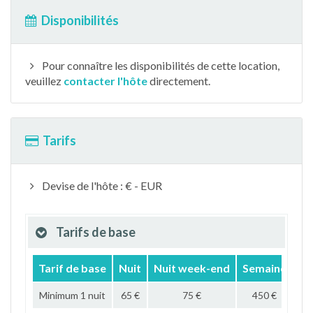
Disponibilités
Pour connaître les disponibilités de cette location,
veuillez
contacter l'hôte
directement.
Tarifs
Devise de l'hôte : € - EUR
Tarifs de base
Tarif de base
Nuit
Nuit week-end
Semaine
Mo
Minimum 1 nuit
65 €
75 €
450 €