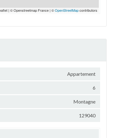
eaflet | © Openstreetmap France | ©
OpenStreetMap
contributors
Appartement
6
Montagne
129040