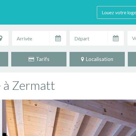
Louez votre log
V
Tarifs
Localisation
 à Zermatt