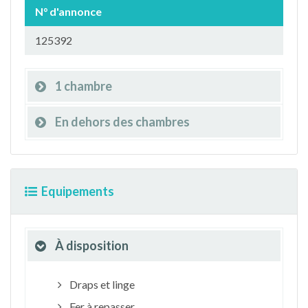
N° d'annonce
125392
1 chambre
En dehors des chambres
Equipements
À disposition
Draps et linge
Fer à repasser