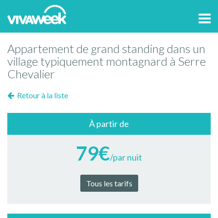
Tog
navi
Appartement de grand standing dans un
village typiquement montagnard à Serre
Chevalier
Retour à la liste
À partir de
79€
/par nuit
Tous les tarifs