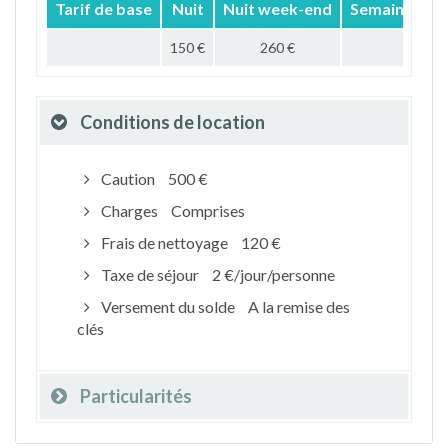
Tarif de base
Nuit
Nuit week-end
Semaine
M
150 €
260 €
Conditions de location
Caution
500 €
Charges
Comprises
Frais de nettoyage
120 €
Taxe de séjour
2 €/jour/personne
Versement du solde
A la remise des
clés
Particularités