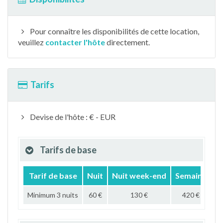
Pour connaître les disponibilités de cette location,
veuillez
contacter l'hôte
directement.
Tarifs
Devise de l'hôte : € - EUR
Tarifs de base
Tarif de base
Nuit
Nuit week-end
Semaine
M
Minimum 3 nuits
60 €
130 €
420 €