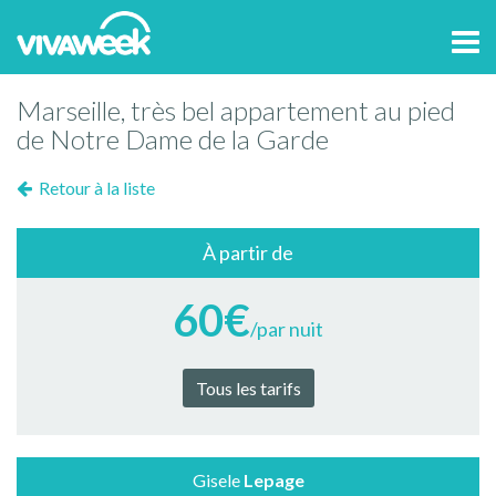
Tog
navi
Marseille, très bel appartement au pied
de Notre Dame de la Garde
Retour à la liste
À partir de
60€
/par nuit
Tous les tarifs
Gisele
Lepage