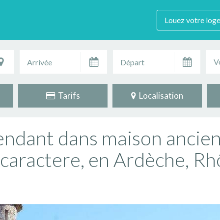
Louez votre log
V
Tarifs
Localisation
ndant dans maison ancien
 caractere, en Ardèche, R