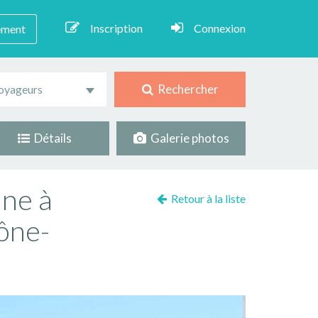
Inscription
Connexion
ement
Rechercher
oyageurs
Détails
Galerie photos
ne à
Retour à la liste
hône-