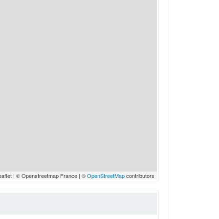
eaflet | © Openstreetmap France | ©
OpenStreetMap
contributors