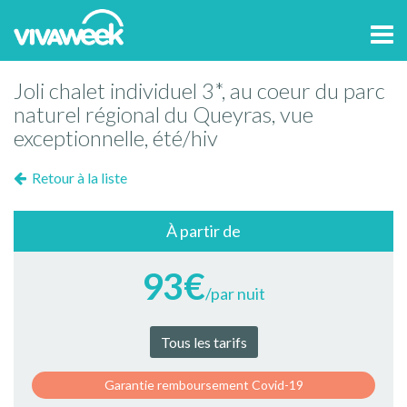
Tog
navi
Joli chalet individuel 3*, au coeur du parc
naturel régional du Queyras, vue
exceptionnelle, été/hiv
Retour à la liste
À partir de
93€
/par nuit
Tous les tarifs
Garantie remboursement Covid-19