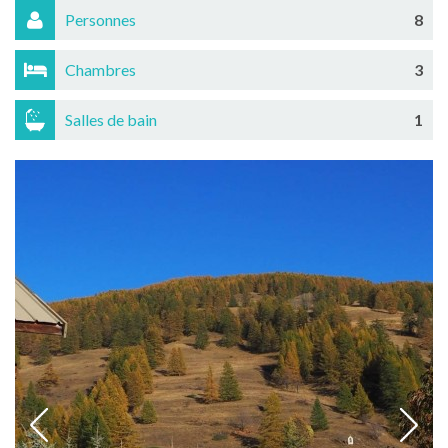
Personnes
8
Chambres
3
Salles de bain
1