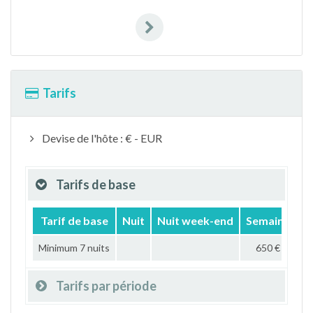
Tarifs
Devise de l'hôte : € - EUR
Tarifs de base
Tarif de base
Nuit
Nuit week-end
Semaine
M
Minimum 7 nuits
650 €
Tarifs par période