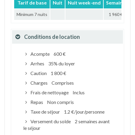
Tarif de base
Nuit
Nuit week-end
Semaine
M
Minimum 7 nuits
1 960 €
Conditions de location
Acompte
600 €
Arrhes
35% du loyer
Caution
1 800 €
Charges
Comprises
Frais de nettoyage
Inclus
Repas
Non compris
Taxe de séjour
1.2 €/jour/personne
Versement du solde
2 semaines avant
le séjour