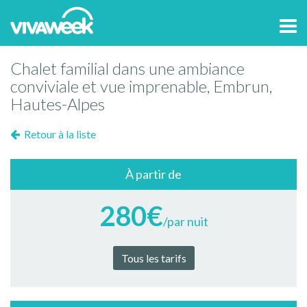
Tog
navi
Chalet familial dans une ambiance
conviviale et vue imprenable, Embrun,
Hautes-Alpes
Retour à la liste
À partir de
280€
/par nuit
Tous les tarifs