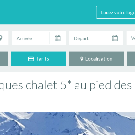
Louez votre log
V
Tarifs
Localisation
iques chalet 5* au pied de