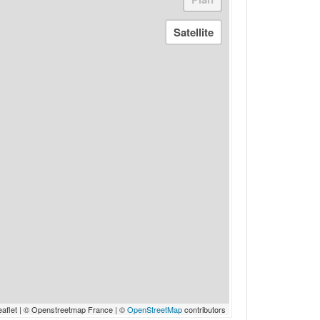
eaflet | © Openstreetmap France | ©
OpenStreetMap
contributors