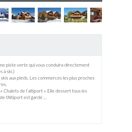
une piste verte qui vous conduira directement
es à
ski
.)
r
ski
s aux pieds. Les commerces les plus proches
res.
s«
Chalet
s de l’altiport ». Elle dessert tous les
 de l'Altiport est gardé
…