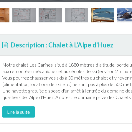
Description : Chalet à L'Alpe d'Huez
Notre
chalet
Les Carines, situé à 1880 mètres d’altitude, borde 
aux remontées mécaniques et aux écoles de
ski
(environ 2 minut
Vous pourrez chausser vos
ski
s à 30 mètres du
chalet
et y reveni
(alimentation, locations de
ski
, etc.) ne sont pas à plus de 500 mèt
Une navette gratuite dispose d'un arrêt à l'entrée du domaine de
quartiers de
l'Alpe d'Huez
. A noter : le domaine privé des
Chalet
s
Lire la suite