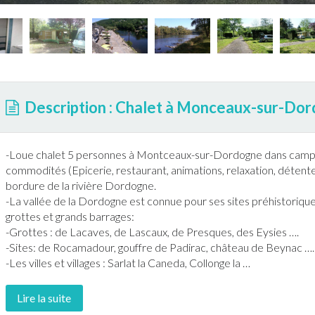
Description : Chalet à Monceaux-sur-Do
-Loue
chalet
5 personnes à Montceaux-sur-Dordogne dans campi
commodités (Epicerie, restaurant, animations, relaxation, détente, 
bordure de la rivière Dordogne.
-La vallée de la Dordogne est connue pour ses sites préhistoriques
grottes et grands barrages:
-Grottes : de Lacaves, de Lascaux, de Presques, des Eysies ….
-Sites: de Rocamadour, gouffre de Padirac, château de Beynac ….
-Les villes et villages : Sarlat la Caneda, Collonge la
…
Lire la suite