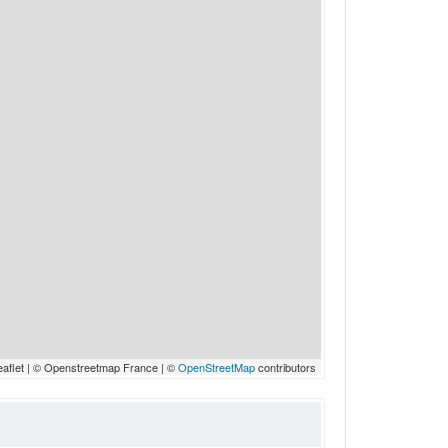
eaflet | © Openstreetmap France | ©
OpenStreetMap
contributors