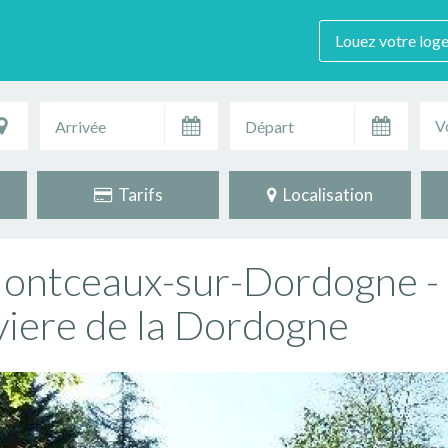
Louez votre log
V
Tarifs
Localisation
 Montceaux-sur-Dordogne -
iviere de la Dordogne