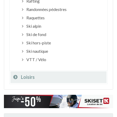
Rafting
Randonnées pédestres
Raquettes
Ski alpin
Ski de fond
Ski hors-piste
Ski nautique
VTT / Vélo
Loisirs