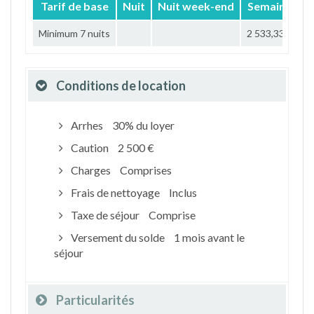
Tarif de base
Nuit
Nuit week-end
Semaine
M
Minimum 7 nuits
2 533,33 €
Conditions de location
Arrhes
30% du loyer
Caution
2 500 €
Charges
Comprises
Frais de nettoyage
Inclus
Taxe de séjour
Comprise
Versement du solde
1 mois avant le
séjour
Particularités