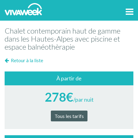
Tog
navi
Chalet contemporain haut de gamme
dans les Hautes-Alpes avec piscine et
espace balnéothèrapie
Retour à la liste
À partir de
278€
/par nuit
Tous les tarifs