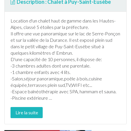
Description : Chalet à Puy-Saint-Eusèbe
Location d'un
chalet
haut de gamme dans les
Hautes-
Alpes
, classé 5 étoiles par la préfecture.
Il offre une vue panoramique sur le lac de Serre-Ponçon
et sur la vallée de la Durance. Il est exposé plein sud
dans le petit village de Puy-Saint-Eusébe situé à
quelques kilomètres d' Embrun.
D'une capacité de 10 personnes, il dispose de:
-3 chambres adultes dont une parentale.
-1 chambre enfants avec 4 lits.
-Salon,séjour panoramique,poêle à bois,cuisine
équipée,
terrasse
s plein sud,TV,WIFI etc...
-Espace balnéothérapie avec SPA, hammam et sauna.
-
Piscine
extérieure
…
Lire la suite