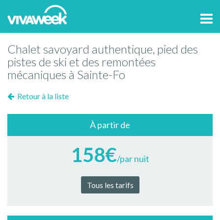
Tog
navi
Chalet savoyard authentique, pied des
pistes de ski et des remontées
mécaniques à Sainte-Fo
Retour à la liste
À partir de
158€
/par nuit
Tous les tarifs