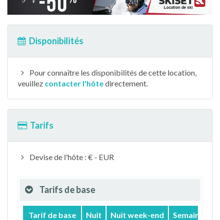
Disponibilités
Pour connaître les disponibilités de cette location,
veuillez
contacter l'hôte
directement.
Tarifs
Devise de l'hôte : € - EUR
Tarifs de base
Tarif de base
Nuit
Nuit week-end
Semaine
M