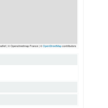
eaflet | © Openstreetmap France | ©
OpenStreetMap
contributors