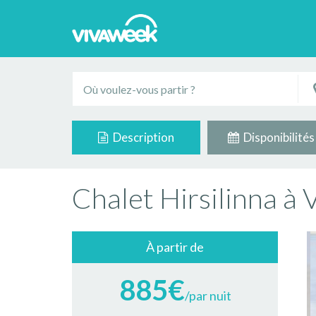
Description
Disponibilités
Chalet Hirsilinna à 
À partir de
885€
/par nuit