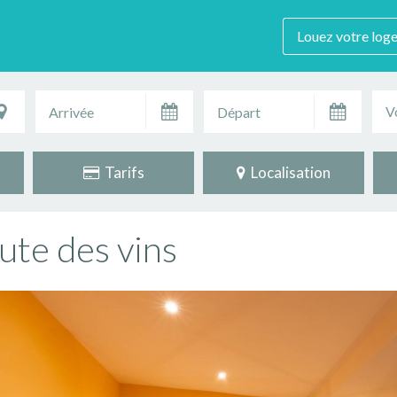
Louez votre log
V
Tarifs
Localisation
te des vins