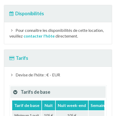
Disponibilités
Pour connaître les disponibilités de cette location,
veuillez
contacter l'hôte
directement.
Tarifs
Devise de l'hôte : € - EUR
Tarifs de base
Tarif de base
Nuit
Nuit week-end
Semaine
M
Minimum 1 nuit
105 €
105 €