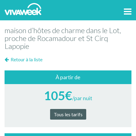
Tog
navi
maison d’hôtes de charme dans le Lot,
proche de Rocamadour et St Cirq
Lapopie
Retour à la liste
À partir de
105€
/par nuit
Tous les tarifs