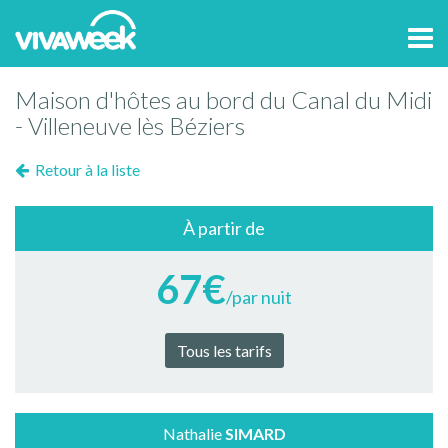
Tog
navi
Maison d'hôtes au bord du Canal du Midi
- Villeneuve lès Béziers
Retour à la liste
À partir de
67€
/par nuit
Tous les tarifs
Nathalie
SIMARD