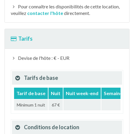
Pour connaître les disponibilités de cette location,
veuillez
contacter l'hôte
directement.
Tarifs
Devise de l'hôte : € - EUR
Tarifs de base
Tarif de base
Nuit
Nuit week-end
Semaine
Mo
Minimum 1 nuit
67 €
Conditions de location