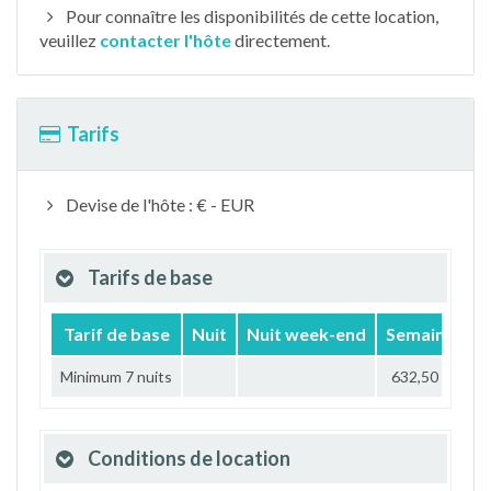
Pour connaître les disponibilités de cette location,
veuillez
contacter l'hôte
directement.
Tarifs
Devise de l'hôte : € - EUR
Tarifs de base
Tarif de base
Nuit
Nuit week-end
Semaine
M
Minimum 7 nuits
632,50 €
Conditions de location