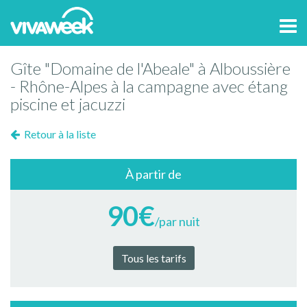
Tog
navi
Gîte "Domaine de l'Abeale" à Alboussière
- Rhône-Alpes à la campagne avec étang
piscine et jacuzzi
Retour à la liste
À partir de
90€
/par nuit
Tous les tarifs