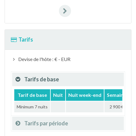
Tarifs
Devise de l'hôte : € - EUR
Tarifs de base
Tarif de base
Nuit
Nuit week-end
Semaine
M
Minimum 7 nuits
2 900 €
Tarifs par période