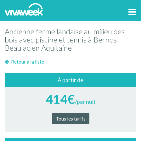
Tog
navi
Ancienne ferme landaise au milieu des
bois avec piscine et tennis à Bernos-
Beaulac en Aquitaine
Retour à la liste
À partir de
414€
/par nuit
Tous les tarifs