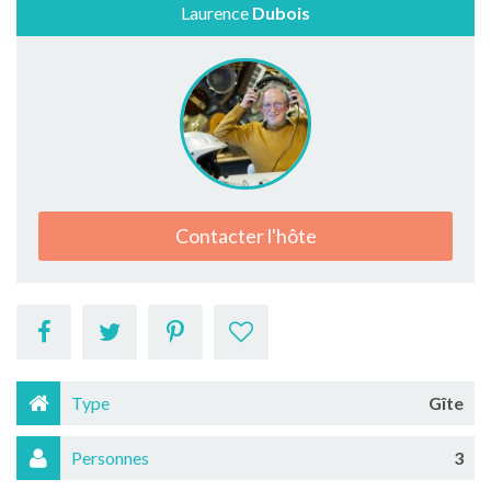
Laurence
Dubois
Contacter l'hôte
Type
Gîte
Personnes
3