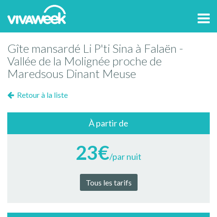
Tog
navi
Gîte mansardé Li P'ti Sina à Falaën -
Vallée de la Molignée proche de
Maredsous Dinant Meuse
Retour à la liste
À partir de
23€
/par nuit
Tous les tarifs