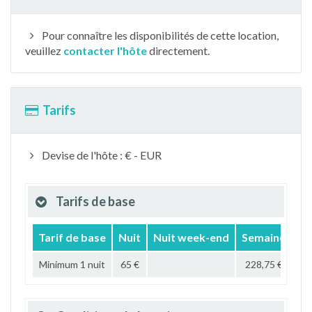
Pour connaître les disponibilités de cette location,
veuillez
contacter l'hôte
directement.
Tarifs
Devise de l'hôte : € - EUR
Tarifs de base
Tarif de base
Nuit
Nuit week-end
Semaine
Mo
Minimum 1 nuit
65 €
228,75 €
70