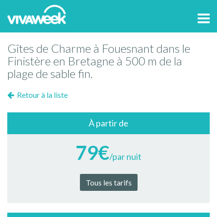
Tog
navi
Gîtes de Charme à Fouesnant dans le
Finistère en Bretagne à 500 m de la
plage de sable fin.
Retour à la liste
À partir de
79€
/par nuit
Tous les tarifs