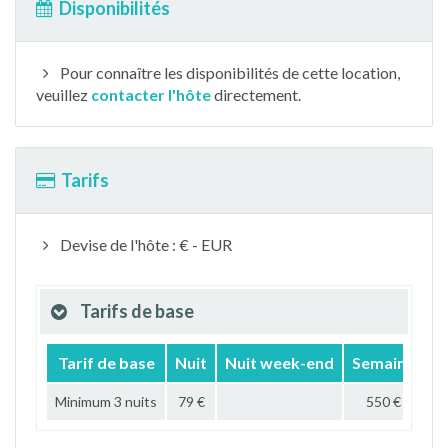
Disponibilités
Pour connaître les disponibilités de cette location,
veuillez
contacter l'hôte
directement.
Tarifs
Devise de l'hôte : € - EUR
Tarifs de base
Tarif de base
Nuit
Nuit week-end
Semaine
M
Minimum 3 nuits
79 €
550 €