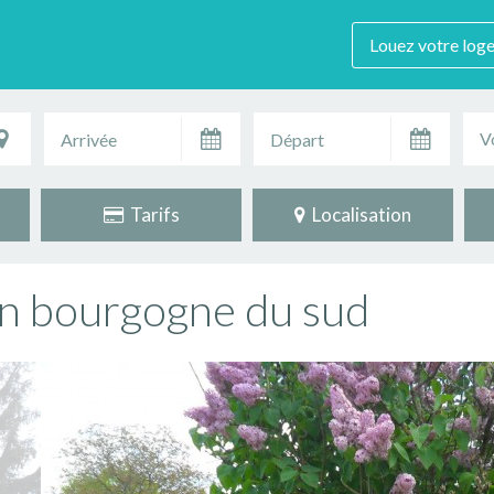
Louez votre log
V
Tarifs
Localisation
 en bourgogne du sud