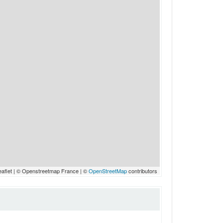
eaflet | © Openstreetmap France | ©
OpenStreetMap
contributors