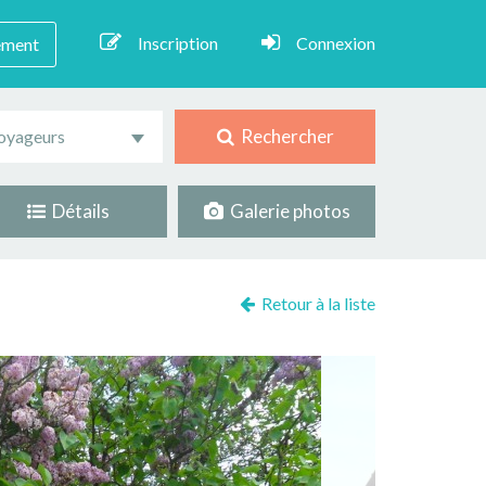
Inscription
Connexion
ement
Rechercher
oyageurs
Détails
Galerie photos
Retour à la liste