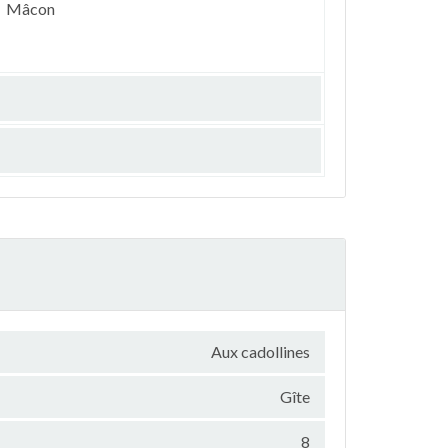
Mâcon
Aux cadollines
Gîte
8