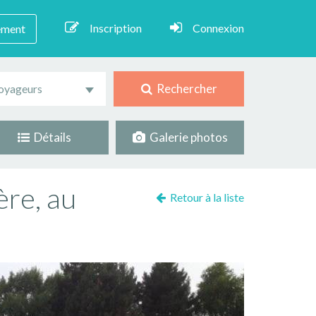
Inscription
Connexion
ement
Rechercher
oyageurs
Détails
Galerie photos
ère, au
Retour à la liste