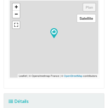
+
−
Leaflet | © Openstreetmap France | ©
OpenStreetMap
contributors
Détails