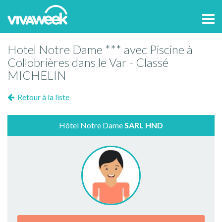
Tog
navi
Hotel Notre Dame *** avec Piscine à
Collobrières dans le Var - Classé
MICHELIN
Retour à la liste
Hôtel Notre Dame
SARL HND