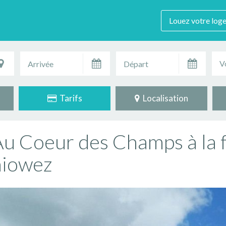
Louez votre log
V
Tarifs
Localisation
u Coeur des Champs à la 
niowez