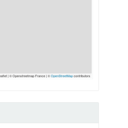
eaflet | © Openstreetmap France | ©
OpenStreetMap
contributors