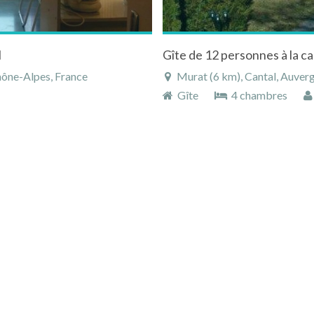
l
hône-Alpes, France
Murat (6 km), Cantal, Auver
Gîte
4 chambres