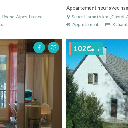
Appartement neuf avec ha
e-Rhône-Alpes, France
Super Lioran (6 km), Cantal,
es
Appartement
3 chamb
102€
/nuit