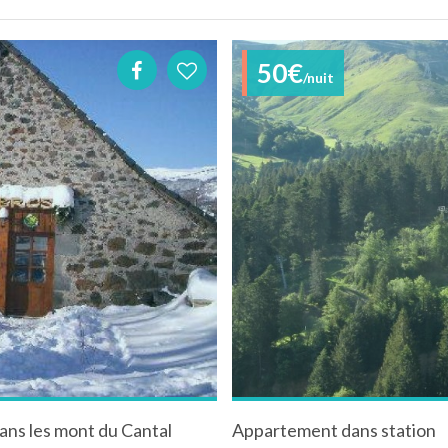
50€
/nuit
ans les mont du Cantal
Appartement dans station