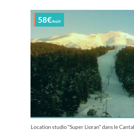
58€
/nuit