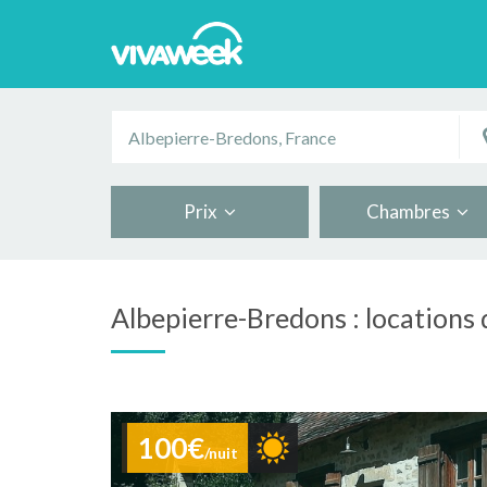
Prix
Chambres
Albepierre-Bredons : locations
100€
/nuit