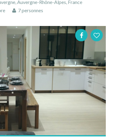
Auvergne, Auvergne-Rhône-Alpes, France
bre
7 personnes