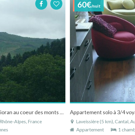
60€
/nuit
Appartement neuf lumineux et spacieux au Lioran au coeur des monts d'Auvergne
Appartement solo à 3/4 vo
-Rhône-Alpes, France
Laveissière (5 km), Cantal, 
nnes
Appartement
1 cham