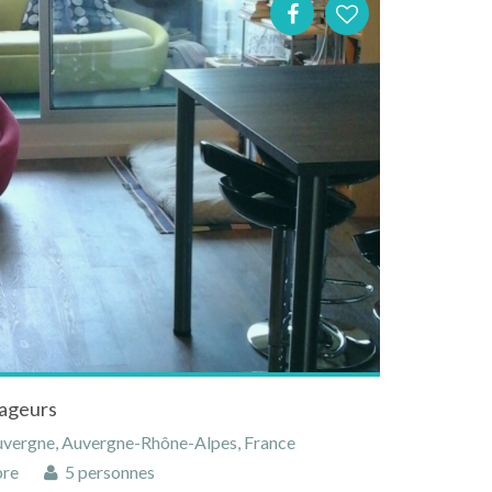
yageurs
Auvergne, Auvergne-Rhône-Alpes, France
bre
5 personnes