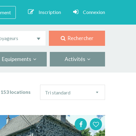
Inscription
Connexion
ement
Rechercher
oyageurs
Equipements
Activités
Ordre
153 locations
Tri standard
de
tri