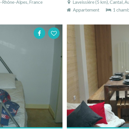
e-Rhône-Alpes, France
Laveissière (5 km), Cantal, 
Appartement
1 cham