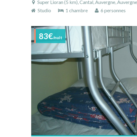
Super Lioran (5 km), Cantal, Auvergne, Auvergn
Studio
1 chambre
6 personnes
83€
/nuit