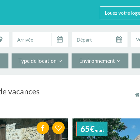
Louez votre log
V
Type de location
Environnement
 de vacances
65€
/nuit