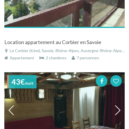
Location appartement au Corbier en Savoie
Le Corbier (6 km), Savoie, Rhône-Alpes, Auvergne-Rhône-Alpes, France
Appartement
2 chambres
7 personnes
43€
/nuit