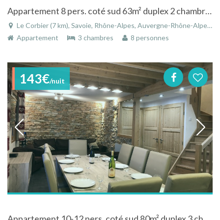
Appartement 8 pers. coté sud 63m² duplex 2 chambres+mezzanine, 2 Sdbains, 2 WC
Le Corbier (7 km), Savoie, Rhône-Alpes, Auvergne-Rhône-Alpes, France
Appartement
3 chambres
8 personnes
143€
/nuit
Appartement 10-12 pers. coté sud 80m² duplex 3 chambres 2 Sdbains 2 WC + balnéo