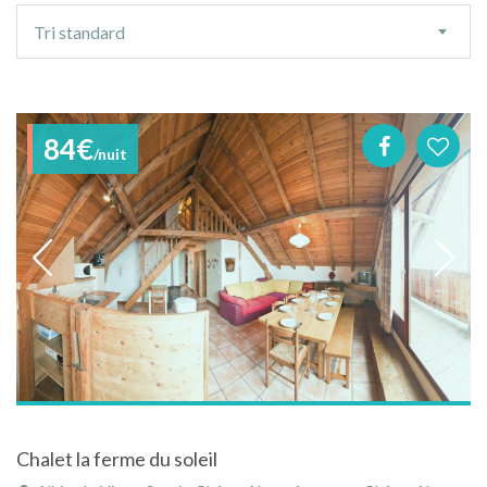
Ordre
Tri standard
de
tri
84€
/nuit
Chalet la ferme du soleil