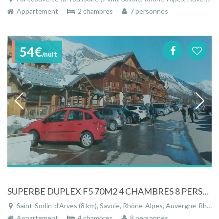
Appartement
2 chambres
7 personnes
54€
/nuit
SUPERBE DUPLEX F5 70M2 4 CHAMBRES 8 PERSONNES
Saint-Sorlin-d'Arves (8 km), Savoie, Rhône-Alpes, Auvergne-Rhône-Alpes, France
Appartement
4 chambres
8 personnes