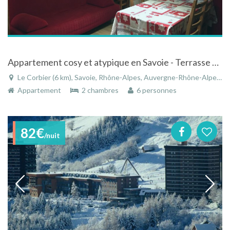
Appartement cosy et atypique en Savoie - Terrasse ski aux pieds !
Le Corbier (6 km), Savoie, Rhône-Alpes, Auvergne-Rhône-Alpes, France
Appartement
2 chambres
6 personnes
82€
/nuit