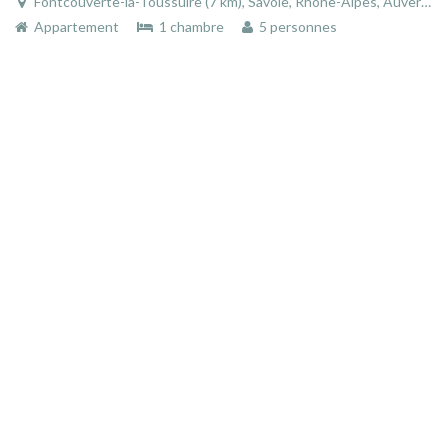
Fontcouverte-la-Toussuire (7 km), Savoie, Rhône-Alpes, Auvergne-Rhône-Alpes, France
Appartement
1 chambre
5 personnes