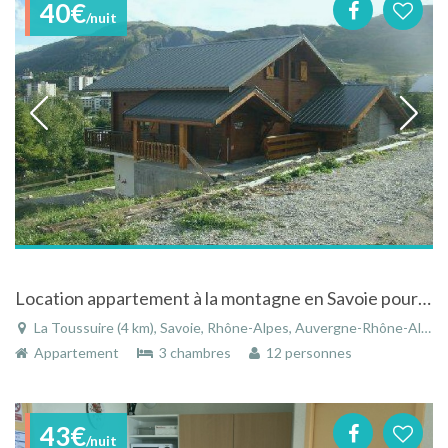
40€
/nuit
Location appartement à la montagne en Savoie pour 8/9 personnes tout confort en chalet
La Toussuire (4 km), Savoie, Rhône-Alpes, Auvergne-Rhône-Alpes, France
Appartement
3 chambres
12 personnes
43€
/nuit