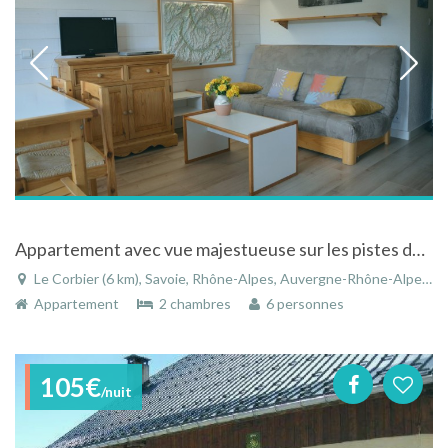
Appartement avec vue majestueuse sur les pistes du Corbier
Le Corbier (6 km), Savoie, Rhône-Alpes, Auvergne-Rhône-Alpes, France
Appartement
2 chambres
6 personnes
105€
/nuit