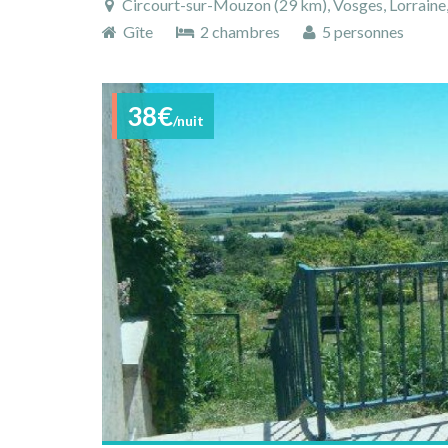
Circourt-sur-Mouzon (29 km), Vosges, Lorraine,
Gîte
2 chambres
5 personnes
38€
/nuit