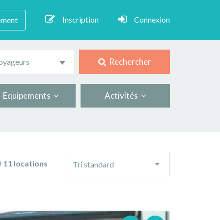
Inscription
Connexion
ement
Rechercher
oyageurs
Equipements
Activités
Ordre
11 locations
Tri standard
de
tri