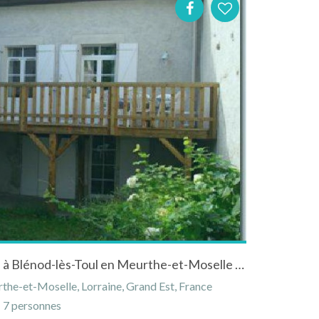
Gîte "Le couarail de Berthe" à Blénod-lès-Toul en Meurthe-et-Moselle en Lorraine
the-et-Moselle, Lorraine, Grand Est, France
7 personnes