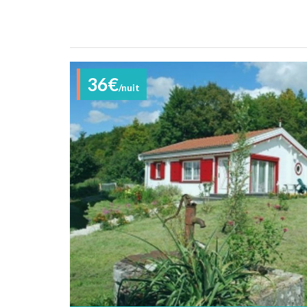
36€
/nuit