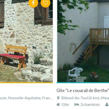
in, Nouvelle-Aquitaine, France
Blénod-lès-Toul (6 km), Meur
Gîte
3 chambres