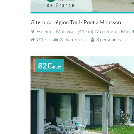
Gite rural région Toul - Pont à Mousson
Essey-et-Maizerais (41 km), Meurthe-et-Moselle
Gîte
3 chambres
8 personnes
82€
/nuit