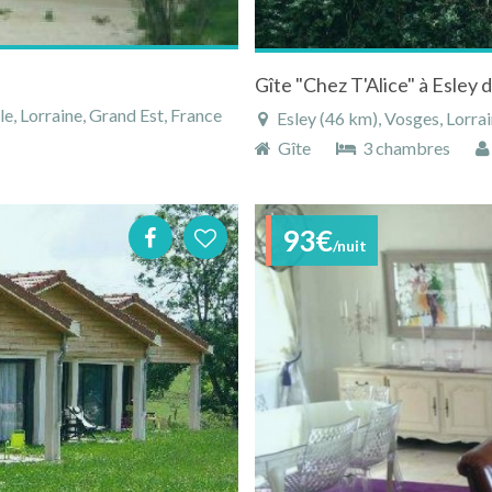
Gîte "Chez T'Alice" à Esley 
, Lorraine, Grand Est, France
Esley (46 km), Vosges, Lorrai
Gîte
3 chambres
93€
/nuit