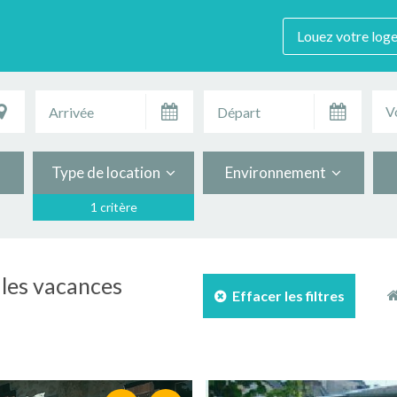
Louez votre log
V
Type de location
Environnement
1 critère
 les vacances
Effacer les filtres