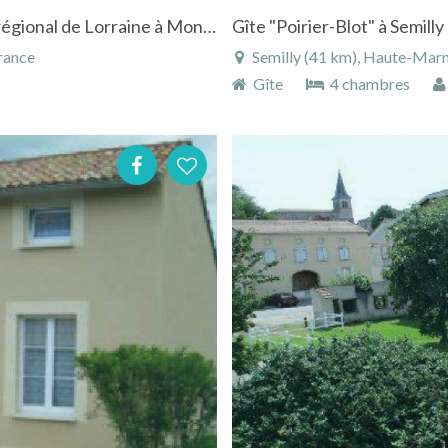
Gîte 3 étoiles en plein coeur du parc naturel régional de Lorraine à Montsec
rance
Semilly (41 km), Haute-Mar
Gîte
4 chambres