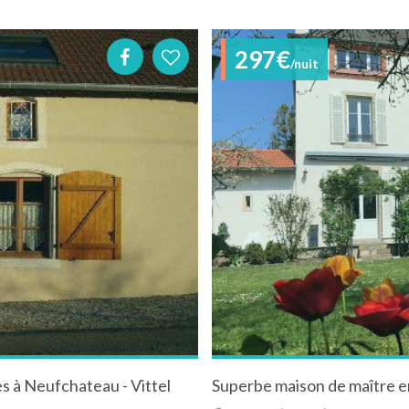
297€
/nuit
es à Neufchateau - Vittel
Superbe maison de maître 