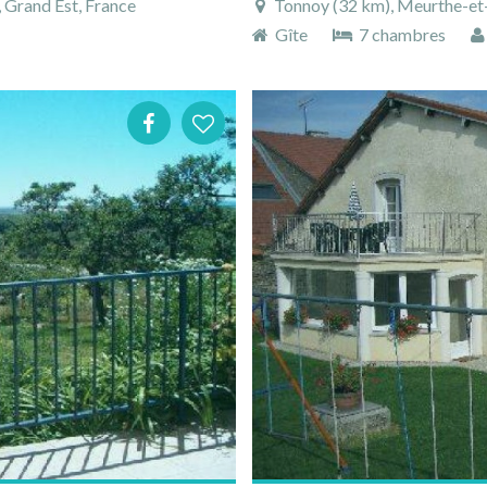
 Grand Est, France
Tonnoy (32 km), Meurthe-et-M
Gîte
7 chambres