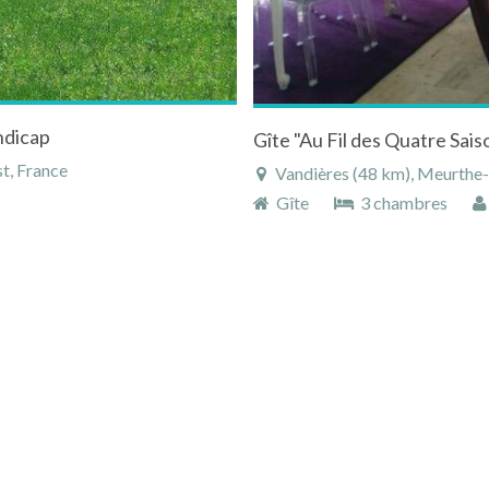
ndicap
Gîte "Au Fil des Quatre Sais
t, France
Vandières (48 km), Meurthe-e
Gîte
3 chambres