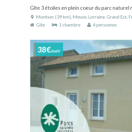
Montsec (39 km), Meuse, Lorraine, Grand Est, F
Gîte
1 chambre
4 personnes
38€
/nuit