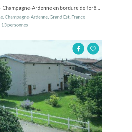
Gîte "Poirier-Blot" à Semilly - Champagne-Ardenne en bordure de forêt haute marnaise
ne, Champagne-Ardenne, Grand Est, France
13 personnes