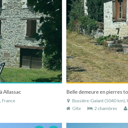
à Allassac
Belle demeure en pierres to
, France
Bussière-Galant (5040 km), H
Gîte
2 chambres