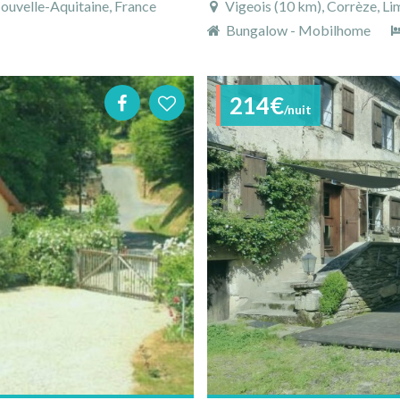
ouvelle-Aquitaine, France
Vigeois (10 km), Corrèze, Li
Bungalow - Mobilhome
214€
/nuit