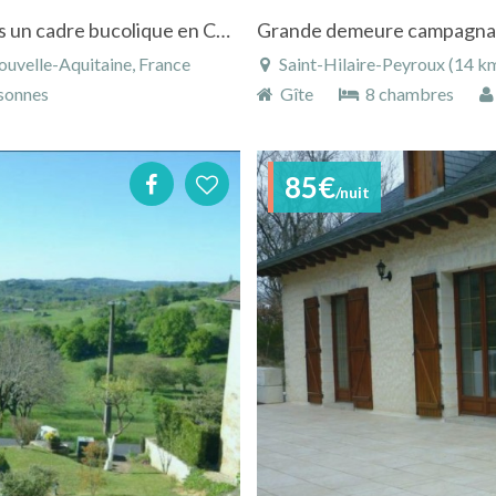
Chambres d'hôtes "Du Côté de Brignac" dans un cadre bucolique en Corrèze
ouvelle-Aquitaine, France
Saint-Hilaire-Peyroux (14 km
sonnes
Gîte
8 chambres
85€
/nuit