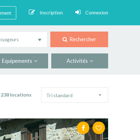
Inscription
Connexion
ement
Rechercher
oyageurs
Equipements
Activités
Ordre
238 locations
Tri standard
de
tri