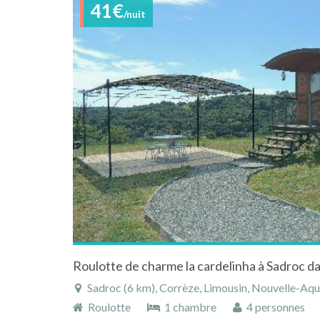
41€
/nuit
Sadroc (6 km), Corrèze, Limousin, Nouvelle-Aqui
Roulotte
1 chambre
4 personnes