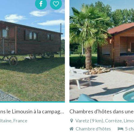
Roulotte de charme la cardelinha à Sadroc dans le Limousin à la campagne
taine, France
Varetz (9 km), Corrèze, Limo
Chambre d'hôtes
5 ch