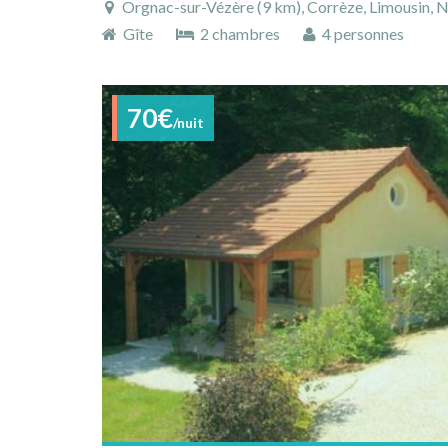
Orgnac-sur-Vézère (9 km), Corrèze, Limousin, N
Gîte
2 chambres
4 personnes
70€
/nuit