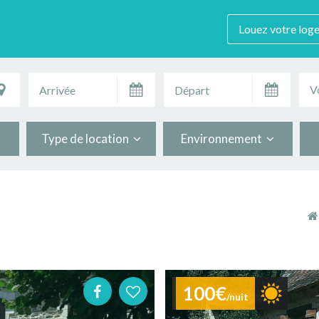
Louez votre log
V
Type de location
Environnement
100€
/nuit