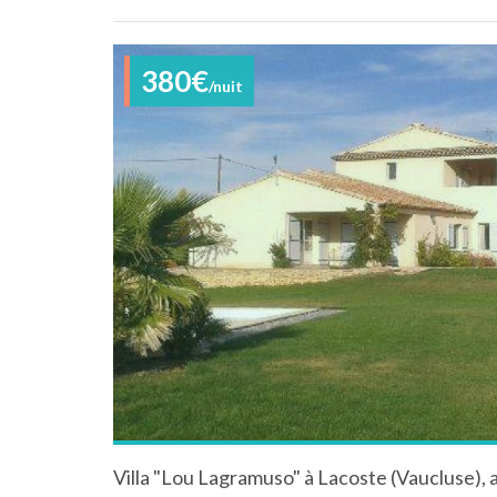
380€
/nuit