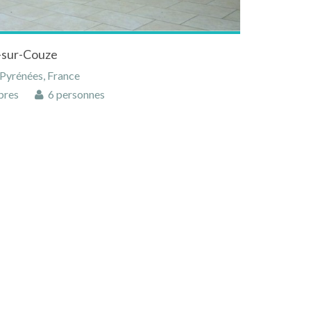
-sur-Couze
-Pyrénées, France
bres
6 personnes