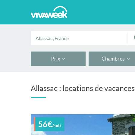
Prix
Chambres
Allassac : locations de vacances
56€
/nuit