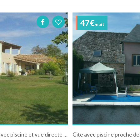
47€
/nuit
Villa "Lou Lagramuso" à Lacoste (Vaucluse), avec piscine et vue directe sur le Luberon
Gite avec piscine proche de