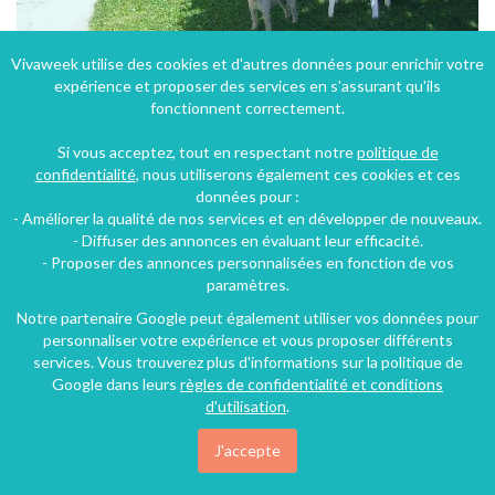
Vivaweek utilise des cookies et d'autres données pour enrichir votre
expérience et proposer des services en s'assurant qu'ils
Location chambres d'hôtes à la campagne proche d'Arbois
fonctionnent correctement.
Vadans (23 km), Jura, Franche-Comté, Bourgogne-Franche-Comté, France
Si vous acceptez, tout en respectant notre
politique de
Chambre d'hôtes
5 chambres
14 personnes
confidentialité
, nous utiliserons également ces cookies et ces
données pour :
- Améliorer la qualité de nos services et en développer de nouveaux.
68€
- Diffuser des annonces en évaluant leur efficacité.
/nuit
- Proposer des annonces personnalisées en fonction de vos
paramètres.
Notre partenaire Google peut également utiliser vos données pour
personnaliser votre expérience et vous proposer différents
services. Vous trouverez plus d'informations sur la politique de
Google dans leurs
règles de confidentialité et conditions
d'utilisation
.
J'accepte