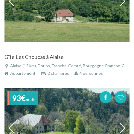
Gîte Les Choucas à Alaise
Alaise (12 km), Doubs, Franche-Comté, Bourgogne-Franche-Comté, France
Appartement
2 chambres
4 personnes
93€
/nuit