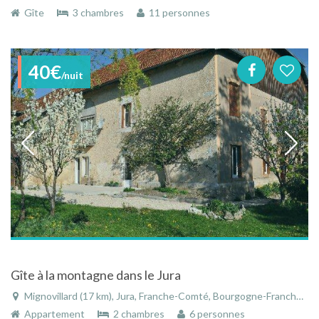
Gîte
3 chambres
11 personnes
40€
/nuit
Gîte à la montagne dans le Jura
Mignovillard (17 km), Jura, Franche-Comté, Bourgogne-Franche-Comté, France
Appartement
2 chambres
6 personnes