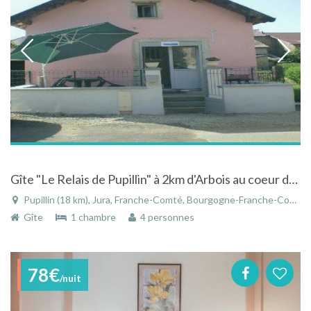
Gîte "Le Relais de Pupillin" à 2km d'Arbois au coeur du vignoble Jurassien
Pupillin (18 km), Jura, Franche-Comté, Bourgogne-Franche-Comté, France
Gîte
1 chambre
4 personnes
78€
/nuit