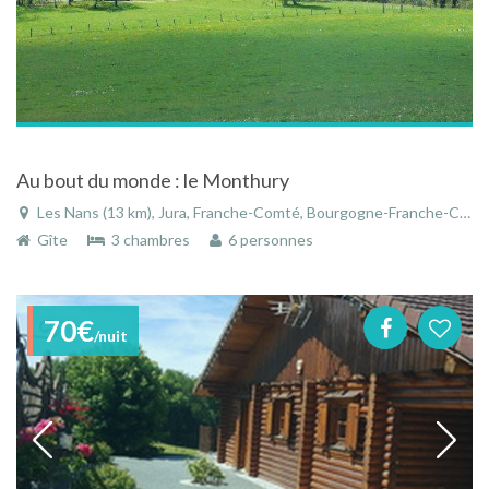
Au bout du monde : le Monthury
Les Nans (13 km), Jura, Franche-Comté, Bourgogne-Franche-Comté, France
Gîte
3 chambres
6 personnes
70€
/nuit