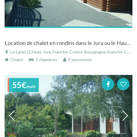
Location de chalet en rondins dans le Jura ou le Haut Jura : Les chalets des chemins verts
Le Latet (13 km), Jura, Franche-Comté, Bourgogne-Franche-Comté, France
Chalet
3 chambres
9 personnes
55€
/nuit