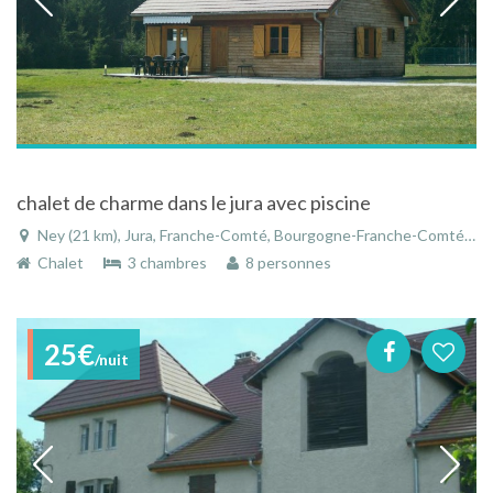
chalet de charme dans le jura avec piscine
Ney (21 km), Jura, Franche-Comté, Bourgogne-Franche-Comté, France
Chalet
3 chambres
8 personnes
25€
/nuit