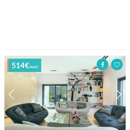
514€
/nuit