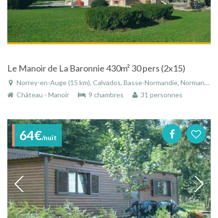
Le Manoir de La Baronnie 430m² 30 pers (2x15)
Norrey-en-Auge (15 km), Calvados, Basse-Normandie, Normandie, France
Château - Manoir
9 chambres
31 personnes
64€
/nuit