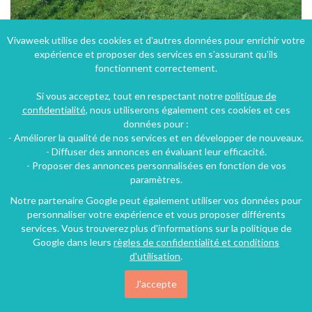
Vivaweek utilise des cookies et d'autres données pour enrichir votre
expérience et proposer des services en s'assurant qu'ils
Gîte à Lécaude dans le Calvados en Basse-Normandie dans un environnement de qualité
fonctionnent correctement.
Lécaude (35 km), Calvados, Basse-Normandie, Normandie, France
Si vous acceptez, tout en respectant notre
politique de
Gîte
6 chambres
15 personnes
confidentialité
, nous utiliserons également ces cookies et ces
données pour :
- Améliorer la qualité de nos services et en développer de nouveaux.
- Diffuser des annonces en évaluant leur efficacité.
- Proposer des annonces personnalisées en fonction de vos
paramètres.
Notre partenaire Google peut également utiliser vos données pour
personnaliser votre expérience et vous proposer différents
services. Vous trouverez plus d'informations sur la politique de
Google dans leurs
règles de confidentialité et conditions
d'utilisation
.
J'accepte