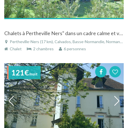
Chalets à Pertheville Ners" dans un cadre calme et verdoyant entourés de forêt et d'étangs de pêche.
Pertheville-Ners (17 km), Calvados, Basse-Normandie, Normandie, France
Chalet
2 chambres
6 personnes
121€
/nuit