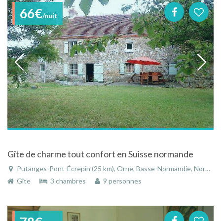
66€
/nuit
Gîte de charme tout confort en Suisse normande
Putanges-Pont-Écrepin (25 km), Orne, Basse-Normandie, Normandie, France
Gîte
3 chambres
9 personnes