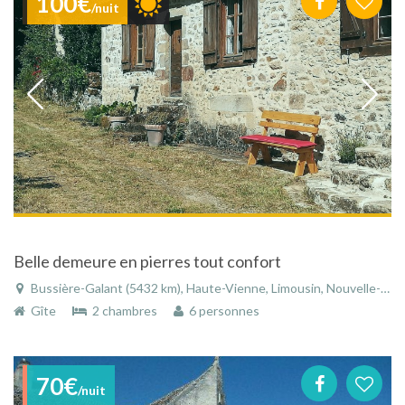
100€
/nuit
Belle demeure en pierres tout confort
Bussière-Galant (5432 km), Haute-Vienne, Limousin, Nouvelle-Aquitaine, France
Gîte
2 chambres
6 personnes
70€
/nuit