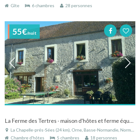
Gîte
6 chambres
28 personnes
55€
/nuit
La Ferme des Tertres - maison d'hôtes et ferme équestre en Normandie
La Chapelle-prés-Sées (24 km), Orne, Basse-Normandie, Normandie, France
Chambre d'hôtes
5 chambres
18 personnes