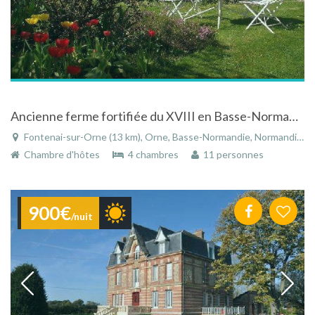
Ancienne ferme fortifiée du XVIII en Basse-Normandie nichée dans un parc arboré et fleuri
Fontenai-sur-Orne (13 km), Orne, Basse-Normandie, Normandie, France
Chambre d'hôtes
4 chambres
11 personnes
900€
/nuit