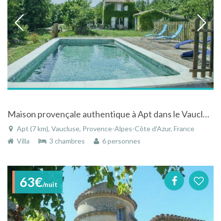
Maison provençale authentique à Apt dans le Vaucluse face au Lubéron
Apt (7 km), Vaucluse, Provence-Alpes-Côte d'Azur, France
Villa
3 chambres
6 personnes
63€
/nuit