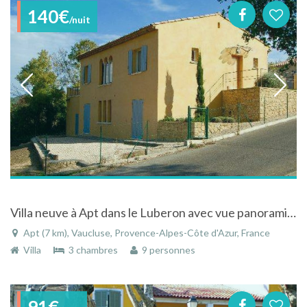
140€
/nuit
Villa neuve à Apt dans le Luberon avec vue panoramique sur ville et Mt Ventoux
Apt (7 km), Vaucluse, Provence-Alpes-Côte d'Azur, France
Villa
3 chambres
9 personnes
91€