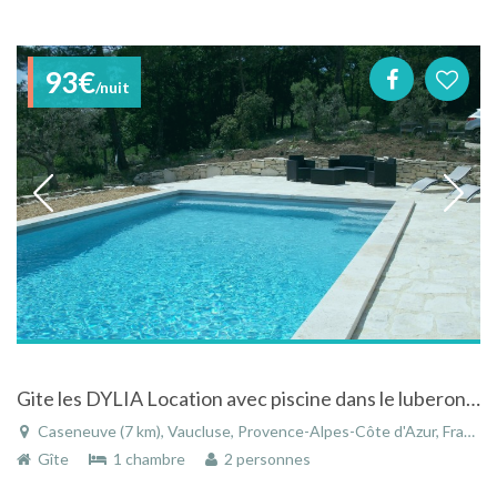
93€
/nuit
Gite les DYLIA Location avec piscine dans le luberon, colorado provencal
Caseneuve (7 km), Vaucluse, Provence-Alpes-Côte d'Azur, France
Gîte
1 chambre
2 personnes