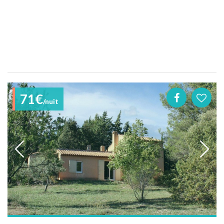
71€
/nuit