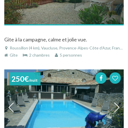
Gite à la campagne, calme et jolie vue.
Roussillon (4 km), Vaucluse, Provence-Alpes-Côte d'Azur, France
Gîte
2 chambres
5 personnes
250€
/nuit