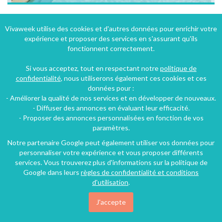
Maison en campagne dans le Luberon.
Vivaweek utilise des cookies et d'autres données pour enrichir votre
expérience et proposer des services en s'assurant qu'ils
Apt (8 km), Vaucluse, Provence-Alpes-Côte d'Azur, France
fonctionnent correctement.
Villa
3 chambres
6 personnes
Si vous acceptez, tout en respectant notre
politique de
confidentialité
, nous utiliserons également ces cookies et ces
données pour :
49€
- Améliorer la qualité de nos services et en développer de nouveaux.
/nuit
- Diffuser des annonces en évaluant leur efficacité.
- Proposer des annonces personnalisées en fonction de vos
paramètres.
Notre partenaire Google peut également utiliser vos données pour
personnaliser votre expérience et vous proposer différents
services. Vous trouverez plus d'informations sur la politique de
Google dans leurs
règles de confidentialité et conditions
d'utilisation
.
J'accepte