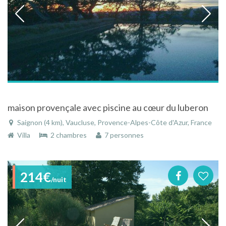
maison provençale avec piscine au cœur du luberon
Saignon (4 km), Vaucluse, Provence-Alpes-Côte d'Azur, France
Villa
2 chambres
7 personnes
214€
/nuit