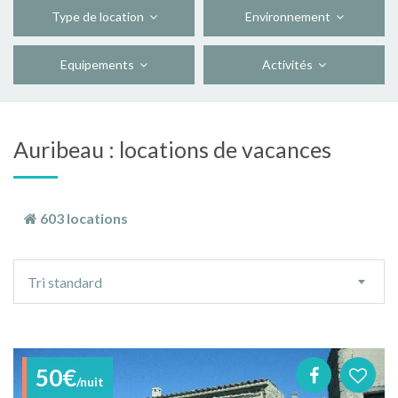
Type de location
Environnement
Equipements
Activités
Auribeau : locations de vacances
603 locations
Ordre
Tri standard
de
tri
50€
/nuit