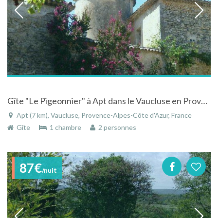
Gîte "Le Pigeonnier" à Apt dans le Vaucluse en Provence-Alpes-Côte d'Azur avec vue sur la campagne
Apt (7 km), Vaucluse, Provence-Alpes-Côte d'Azur, France
Gîte
1 chambre
2 personnes
87€
/nuit