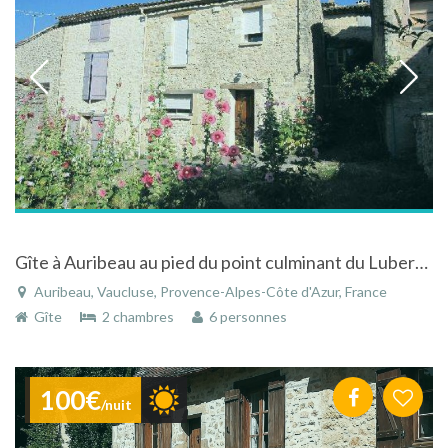
Gîte à Auribeau au pied du point culminant du Luberon dans le Vaucluse
Auribeau, Vaucluse, Provence-Alpes-Côte d'Azur, France
Gîte
2 chambres
6 personnes
100€
/nuit