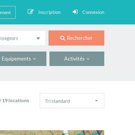
Inscription
Connexion
ement
Rechercher
oyageurs
Equipements
Activités
Ordre
19 locations
Tri standard
de
tri