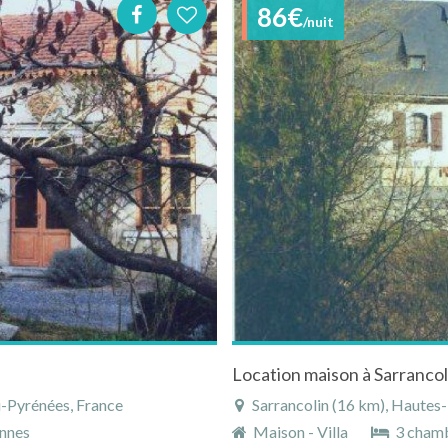
86€
/nuit
Location maison à Sarranco
-Pyrénées, France
Sarrancolin (16 km), Hautes
nnes
Maison - Villa
3 cham