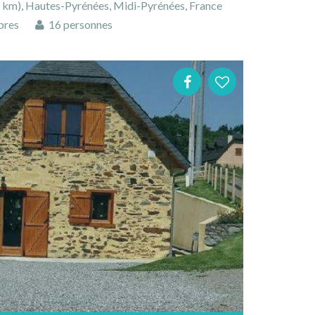
km), Hautes-Pyrénées, Midi-Pyrénées, France
bres
16 personnes