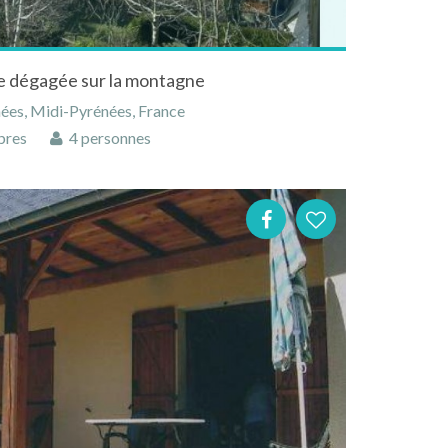
ue dégagée sur la montagne
ées, Midi-Pyrénées, France
bres
4 personnes