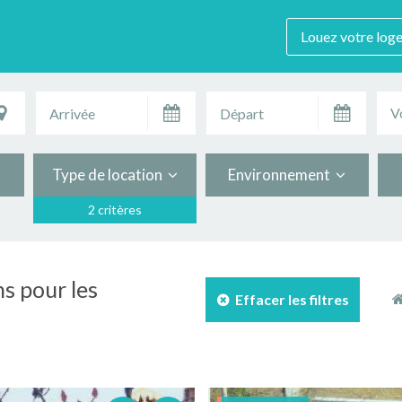
Louez votre log
V
Type de location
Environnement
2 critères
s pour les
Effacer les filtres