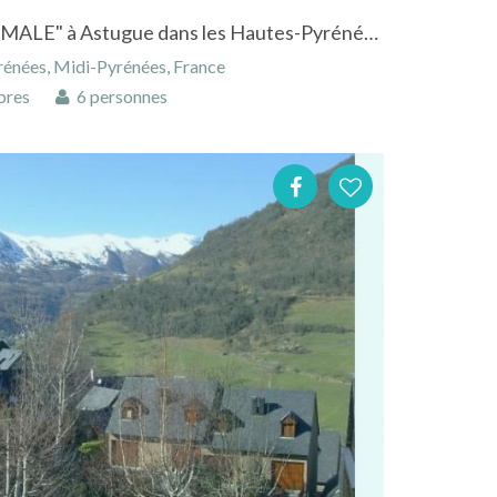
Ancienne Bergerie "COSTEMALE" à Astugue dans les Hautes-Pyrénées (Occitanie) avec vue imprenable sur le pic du Montaigu
énées, Midi-Pyrénées, France
bres
6 personnes