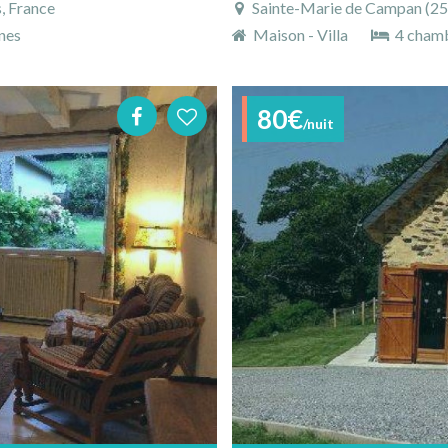
, France
Sainte-Marie de Campan (25 
nes
Maison - Villa
4 cham
80€
/nuit