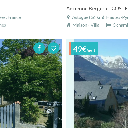
es, France
Astugue (36 km), Hautes-Pyr
nes
Maison - Villa
3 cham
49€
/nuit