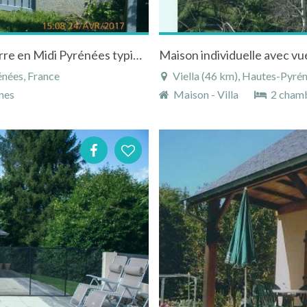
Maison de campagne "En Martin" à Martisserre en Midi Pyrénées typique de Gascogne
Maison individuelle avec v
nées, France
Viella (46 km), Hautes-Pyrén
nes
Maison - Villa
2 cham