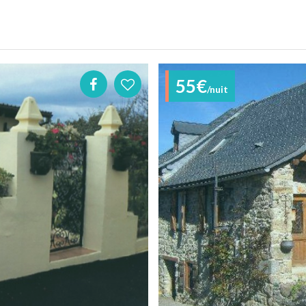
55€
/nuit