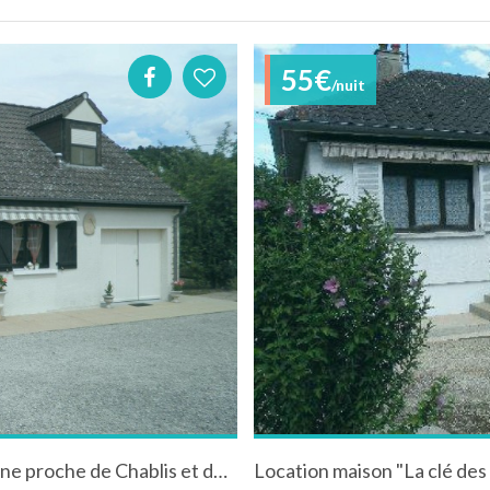
55€
/nuit
Gîte "la Poulette" à Ancy le Libre en Bourgogne proche de Chablis et du canal de Bourgogne