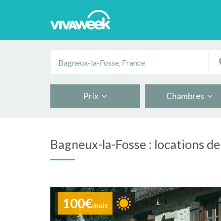
Prix
Chambres
Bagneux-la-Fosse : locations d
100€
/nuit