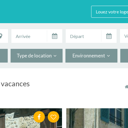
Louez votre log
V
Type de location
Environnement
e vacances