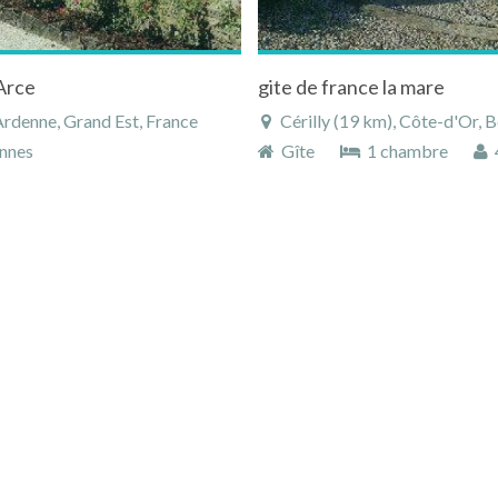
Arce
gite de france la mare
rdenne, Grand Est, France
Cérilly (19 km), Côte-d'Or,
nnes
Gîte
1 chambre
4