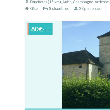
Fouchères (15 km), Aube, Champagne-Ardenne, 
Gîte
8 chambres
23 personnes
80€
/nuit