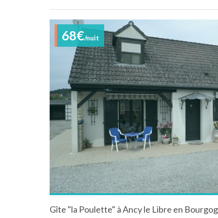
68€
/nuit