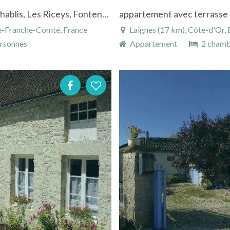
À 2h de Paris en Bourgogne, à proximité de Chablis, Les Riceys, Fontenay
e-Franche-Comté, France
Laignes (17 km), Côte-d'Or
rsonnes
Appartement
2 chamb