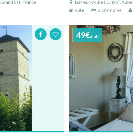
Grand Est, France
Bar-sur-Aube (15 km), Aube
Gîte
2 chambres
49€
/nuit