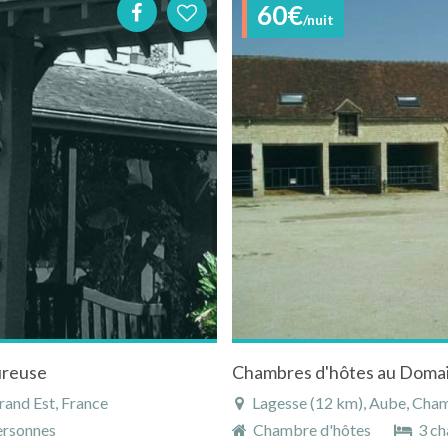
60€
/nuit
ureuse
Chambres d'hôtes au Domai
and Est, France
Lagesse (12 km), Aube, Cha
rsonnes
Chambre d'hôtes
3 ch