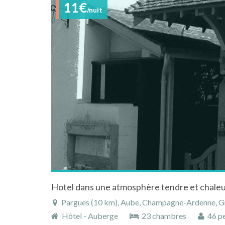
11€
/nuit
Hotel dans une atmosphère tendre et chale
Pargues (10 km), Aube, Champagne-Ardenne, Gr
Hôtel - Auberge
23 chambres
46 pe