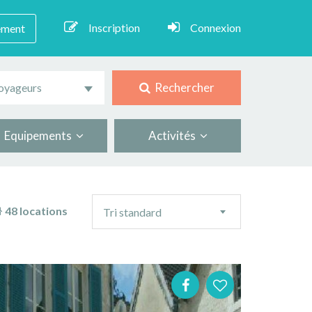
Inscription
Connexion
ement
Rechercher
oyageurs
Equipements
Activités
Ordre
48 locations
Tri standard
de
tri