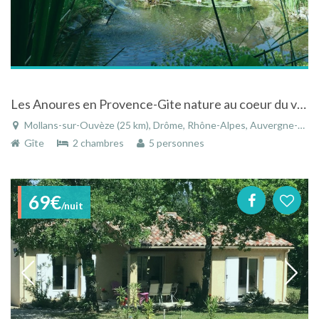
Les Anoures en Provence-Gite nature au coeur du village -Mont Ventoux
Mollans-sur-Ouvèze (25 km), Drôme, Rhône-Alpes, Auvergne-Rhône-Alpes, France
Gîte
2 chambres
5 personnes
69€
/nuit