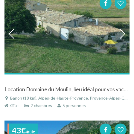
Location Domaine du Moulin, lieu idéal pour vos vacances entre Provence et Luberon
Banon (18 km), Alpes-de-Haute-Provence, Provence-Alpes-Côte d'Azur, France
Gîte
2 chambres
5 personnes
43€
/nuit