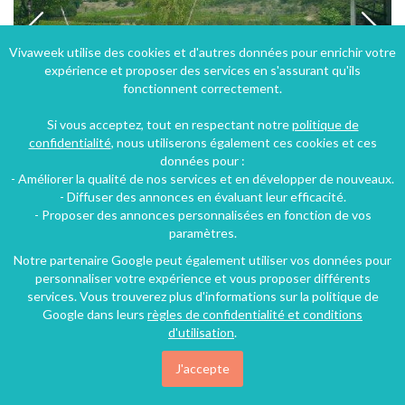
Vivaweek utilise des cookies et d'autres données pour enrichir votre
expérience et proposer des services en s'assurant qu'ils
fonctionnent correctement.
Si vous acceptez, tout en respectant notre
politique de
confidentialité
, nous utiliserons également ces cookies et ces
données pour :
- Améliorer la qualité de nos services et en développer de nouveaux.
Gîte La Fontaine des Noyers dans le Luberon Provence
- Diffuser des annonces en évaluant leur efficacité.
- Proposer des annonces personnalisées en fonction de vos
Saint-Saturnin-lès-Apt (28 km), Vaucluse, Provence-Alpes-Côte d'Azur, France
paramètres.
Gîte
2 chambres
5 personnes
Notre partenaire Google peut également utiliser vos données pour
personnaliser votre expérience et vous proposer différents
services. Vous trouverez plus d'informations sur la politique de
Google dans leurs
règles de confidentialité et conditions
d'utilisation
.
J'accepte