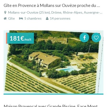
Gîte en Provence à Mollans sur Ouvèze proche du Mont Ventoux pour 12 personnes avec piscine
Mollans-sur-Ouvèze (25 km), Drôme, Rhône-Alpes, Auvergne-Rhône-Alpes, France
Gîte
5 chambres
14 personnes
181€
/nuit
Maison Provençal avec Grande Piscine, Face Mont Ventoux, Proche Vaison La Romaine (10 minutes)