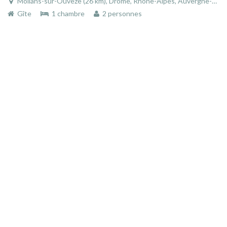
Mollans-sur-Ouvèze (26 km), Drôme, Rhône-Alpes, Auvergne-Rhône-Alpes, France
Gîte
1 chambre
2 personnes