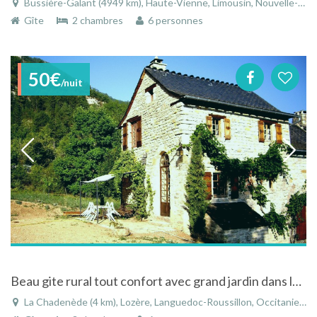
Bussière-Galant (4949 km), Haute-Vienne, Limousin, Nouvelle-Aquitaine, France
Gîte
2 chambres
6 personnes
50€
/nuit
Beau gite rural tout confort avec grand jardin dans les Gorges du Tarn- Montbrun
La Chadenède (4 km), Lozère, Languedoc-Roussillon, Occitanie, France