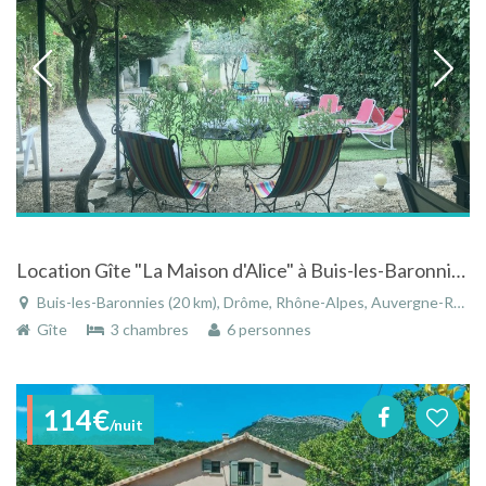
Location Gîte "La Maison d'Alice" à Buis-les-Baronnies en Drôme Provençale
Buis-les-Baronnies (20 km), Drôme, Rhône-Alpes, Auvergne-Rhône-Alpes, France
Gîte
3 chambres
6 personnes
114€
/nuit