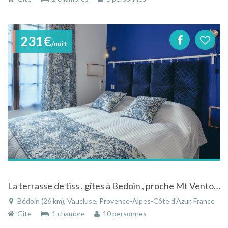
231€
/nuit
La terrasse de tiss , gîtes à Bedoin , proche Mt Ventoux, en Provence.
Bédoin (26 km), Vaucluse, Provence-Alpes-Côte d'Azur, France
Gîte
1 chambre
10 personnes