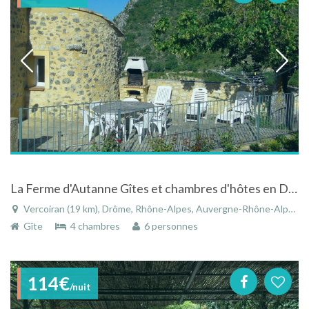
La Ferme d'Autanne Gîtes et chambres d'hôtes en Drôme Provençale
Vercoiran (19 km), Drôme, Rhône-Alpes, Auvergne-Rhône-Alpes, France
Gîte
4 chambres
6 personnes
114€
/nuit