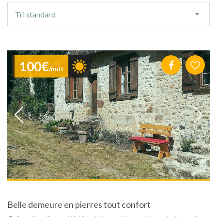
Ordre
Tri standard
de
tri
100€
/nuit
Belle demeure en pierres tout confort