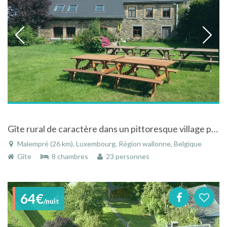
Gîte rural de caractère dans un pittoresque village près de la Baraque de Fraîture où de belles promenades vous attendent
Malempré (26 km), Luxembourg, Région wallonne, Belgique
Gîte
8 chambres
23 personnes
64€
/nuit