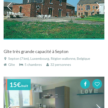
Gîte très grande capacité à Septon
Septon (7 km), Luxembourg, Région wallonne, Belgique
Gîte
5 chambres
32 personnes
15€
/nuit