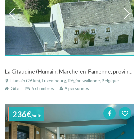
La Citaudine (Humain, Marche-en-Famenne, province luxembourg Belgique )
Humain (26 km), Luxembourg, Région wallonne, Belgique
Gîte
5 chambres
9 personnes
236€
/nuit