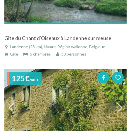
Gîte du Chant d'Oiseaux à Landenne sur meuse
Landenne (28 km), Namur, Région wallonne, Belgique
Gîte
5 chambres
30 personnes
125€
/nuit