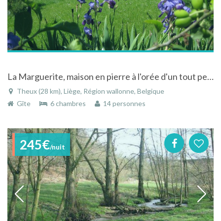
La Marguerite, maison en pierre à l'orée d'un tout petit village ardennais...
Theux (28 km), Liège, Région wallonne, Belgique
Gîte
6 chambres
14 personnes
245€
/nuit