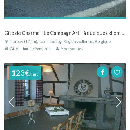
Gîte de Charme " Le Campagn'Art " à quelques kilomètres de Durbuy
Durbuy (12 km), Luxembourg, Région wallonne, Belgique
Gîte
4 chambres
9 personnes
123€
/nuit