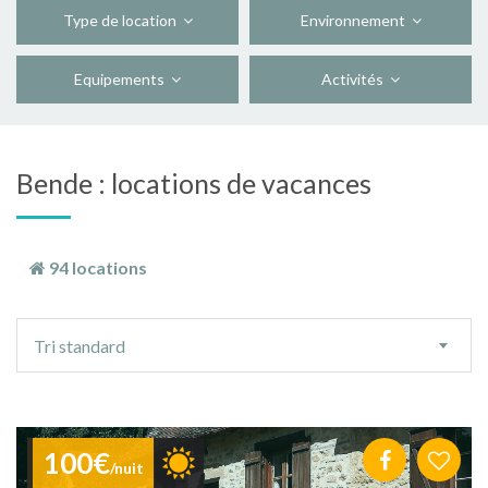
Type de location
Environnement
Equipements
Activités
Bende : locations de vacances
94 locations
Ordre
Tri standard
de
tri
100€
/nuit