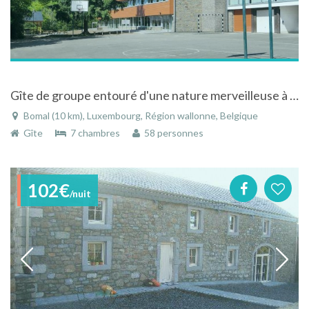
Gîte de groupe entouré d'une nature merveilleuse à Bomal en Ardenne
Bomal (10 km), Luxembourg, Région wallonne, Belgique
Gîte
7 chambres
58 personnes
102€
/nuit