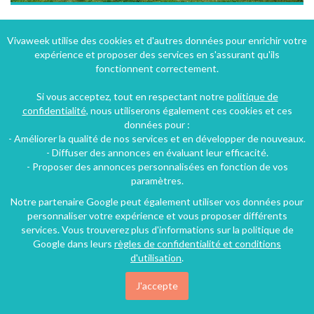
Villa "Les Croupets" à Lierneux (40 km sud de Liège) avec vue panoramique exceptionnelle
Vivaweek utilise des cookies et d'autres données pour enrichir votre
expérience et proposer des services en s'assurant qu'ils
Lierneux (28 km), Liège, Région wallonne, Belgique
fonctionnent correctement.
Villa
5 chambres
12 personnes
Si vous acceptez, tout en respectant notre
politique de
confidentialité
, nous utiliserons également ces cookies et ces
données pour :
14€
- Améliorer la qualité de nos services et en développer de nouveaux.
/nuit
- Diffuser des annonces en évaluant leur efficacité.
- Proposer des annonces personnalisées en fonction de vos
paramètres.
Notre partenaire Google peut également utiliser vos données pour
personnaliser votre expérience et vous proposer différents
services. Vous trouverez plus d'informations sur la politique de
Google dans leurs
règles de confidentialité et conditions
d'utilisation
.
J'accepte