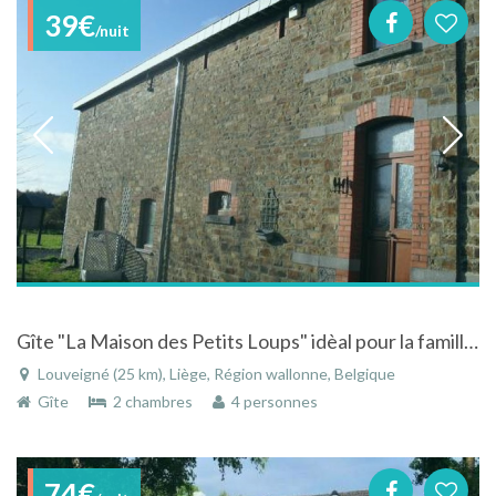
39€
/nuit
Gîte "La Maison des Petits Loups" idèal pour la famille en Belgique
Louveigné (25 km), Liège, Région wallonne, Belgique
Gîte
2 chambres
4 personnes
74€