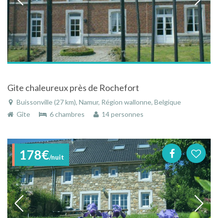
Gite chaleureux près de Rochefort
Buissonville (27 km), Namur, Région wallonne, Belgique
Gîte
6 chambres
14 personnes
178€
/nuit