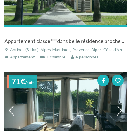
Appartement classé ***dans belle résidence proche plage et ville
Antibes (31 km), Alpes-Maritimes, Provence-Alpes-Côte d'Azur, France
Appartement
1 chambre
4 personnes
71€
/nuit