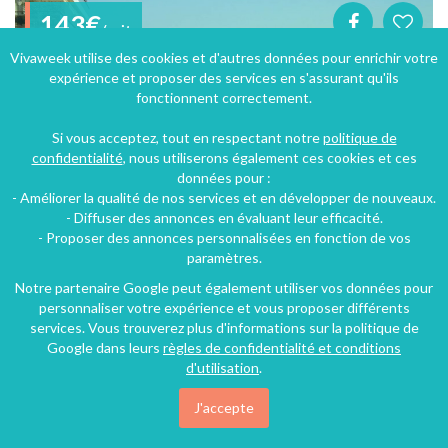
143€
/nuit
Vivaweek utilise des cookies et d'autres données pour enrichir votre
expérience et proposer des services en s'assurant qu'ils
fonctionnent correctement.
Si vous acceptez, tout en respectant notre
politique de
confidentialité
, nous utiliserons également ces cookies et ces
données pour :
- Améliorer la qualité de nos services et en développer de nouveaux.
- Diffuser des annonces en évaluant leur efficacité.
- Proposer des annonces personnalisées en fonction de vos
paramètres.
Notre partenaire Google peut également utiliser vos données pour
personnaliser votre expérience et vous proposer différents
Appartement dans résidence avec tennis et piscine proche du centre de Cannes
services. Vous trouverez plus d'informations sur la politique de
Vallauris (37 km), Alpes-Maritimes, Provence-Alpes-Côte d'Azur, France
Google dans leurs
règles de confidentialité et conditions
Appartement
2 chambres
7 personnes
d'utilisation
.
J'accepte