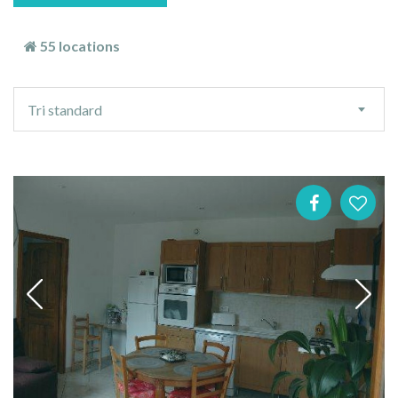
55 locations
Ordre
Tri standard
de
tri