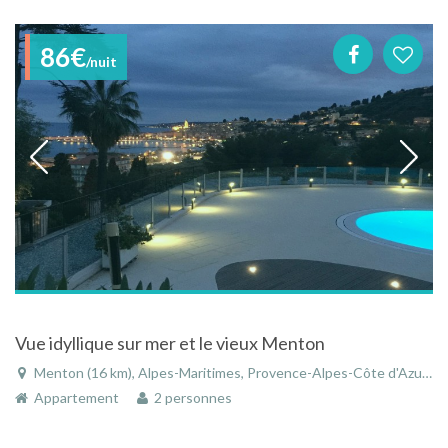
86€
/nuit
Vue idyllique sur mer et le vieux Menton
Menton (16 km), Alpes-Maritimes, Provence-Alpes-Côte d'Azur, France
Appartement
2 personnes