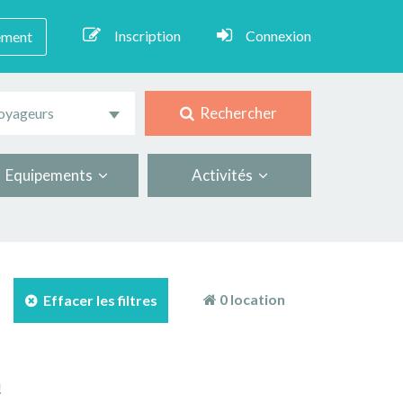
Inscription
Connexion
ement
Rechercher
oyageurs
Equipements
Activités
0 location
Effacer les filtres
!