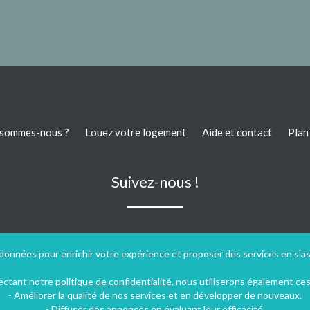
 sommes-nous ?
Louez votre logement
Aide et contact
Plan 
Suivez-nous !
 données pour enrichir votre expérience et proposer des services en s'a
pectant notre
politique de confidentialité
, nous utiliserons également ce
- Améliorer la qualité de nos services et en développer de nouveaux.
- Diffuser des annonces en évaluant leur efficacité.