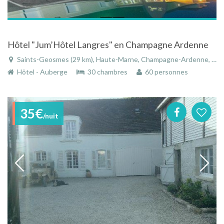
Hôtel "Jum’Hôtel Langres" en Champagne Ardenne
Saints-Geosmes (29 km), Haute-Marne, Champagne-Ardenne, Grand Est, France
Hôtel - Auberge
30 chambres
60 personnes
35€
/nuit