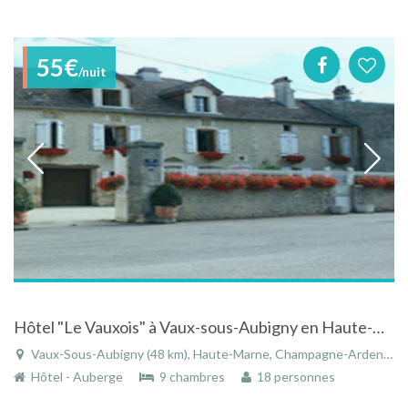
55€
/nuit
Hôtel "Le Vauxois" à Vaux-sous-Aubigny en Haute-Marne
Vaux-Sous-Aubigny (48 km), Haute-Marne, Champagne-Ardenne, Grand Est, France
Hôtel - Auberge
9 chambres
18 personnes