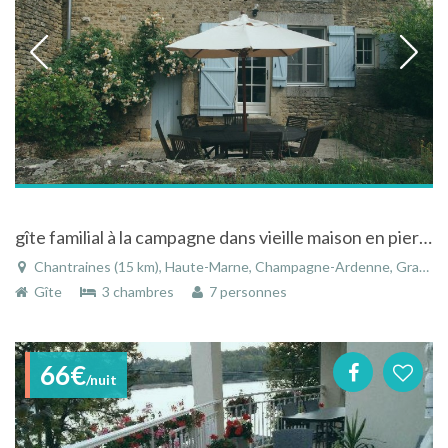
gîte familial à la campagne dans vieille maison en pierre joliment rénovée
Chantraines (15 km), Haute-Marne, Champagne-Ardenne, Grand Est, France
Gîte
3 chambres
7 personnes
66€
/nuit