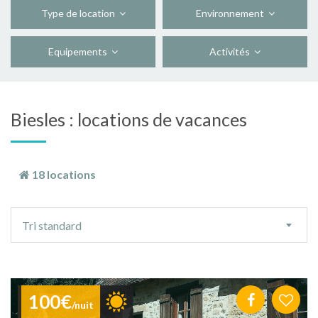
Type de location
Environnement
Equipements
Activités
Biesles : locations de vacances
18 locations
Ordre
Tri standard
de
tri
100€
/nuit