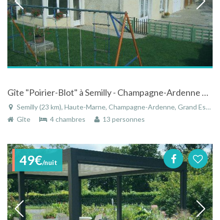
Gîte "Poirier-Blot" à Semilly - Champagne-Ardenne en bordure de forêt haute marnaise
Semilly (23 km), Haute-Marne, Champagne-Ardenne, Grand Est, France
Gîte
4 chambres
13 personnes
49€
/nuit